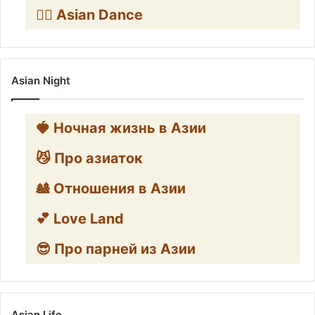
👯‍♀️ Asian Dance
Asian Night
🍓 Ночная жизнь в Азии
😼 Про азиаток
🎎 Отношения в Азии
💕 Love Land
😎 Про парней из Азии
Asian Life