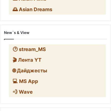
🌅 Asian Dreams
New`s & View
🕑 stream_MS
🎬 Лента YT
🌐 Дайджесты
💻 MS App
💨 Wave