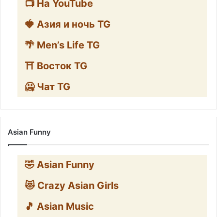
📺 На YouTube
🍓 Азия и ночь TG
🌴 Men’s Life TG
⛩️ Восток TG
🥶 Чат TG
Asian Funny
🤣 Asian Funny
😻 Crazy Asian Girls
🎵 Asian Music