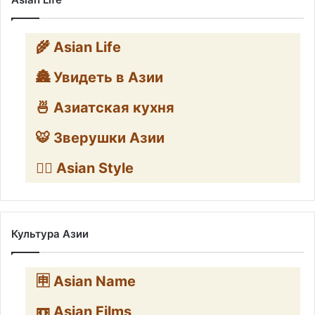
🌾 Asian Life
🏯 Увидеть в Азии
🍜 Азиатская кухня
🐯 Зверушки Азии
🧛‍♂️ Asian Style
Культура Азии
🈸 Asian Name
📼 Asian Films