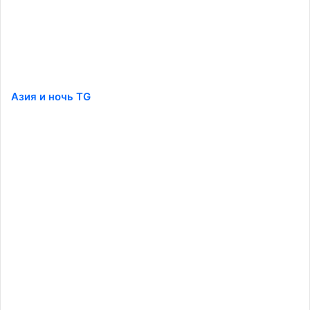
Азия и ночь TG
️