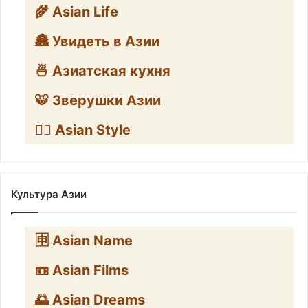
🌾 Asian Life
🏯 Увидеть в Азии
🍜 Азиатская кухня
🐯 Зверушки Азии
🧛‍♂️ Asian Style
Культура Азии
🈸 Asian Name
📼 Asian Films
🌅 Asian Dreams