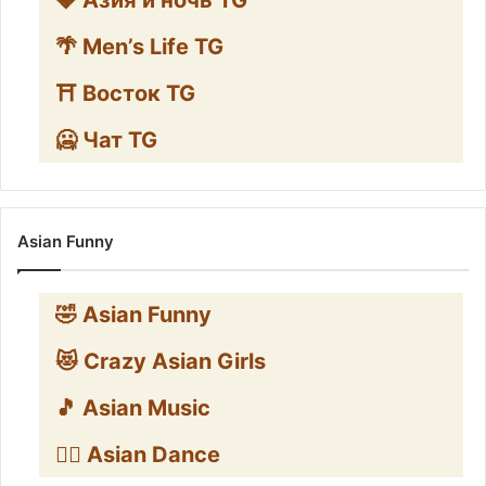
🍓 Азия и ночь TG
🌴 Men’s Life TG
⛩️ Восток TG
🥶 Чат TG
Asian Funny
🤣 Asian Funny
😻 Crazy Asian Girls
🎵 Asian Music
👯‍♀️ Asian Dance