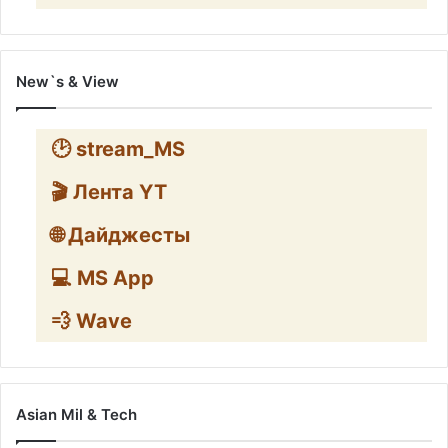
New`s & View
🕑 stream_MS
🎬 Лента YT
🌐 Дайджесты
💻 MS App
💨 Wave
Asian Mil & Tech