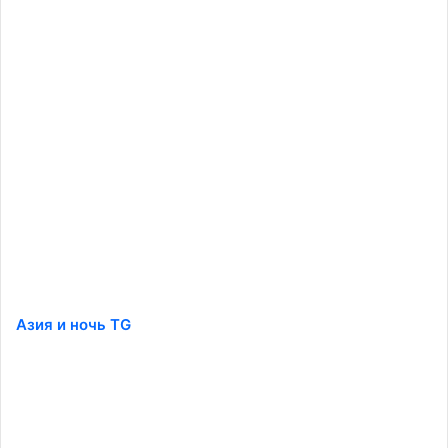
Азия и ночь TG
️