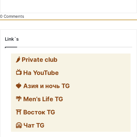
0
Comments
Link`s
🌶️ Private club
📺 На YouTube
🍓 Азия и ночь TG
🌴 Men’s Life TG
⛩️ Восток TG
🥶 Чат TG