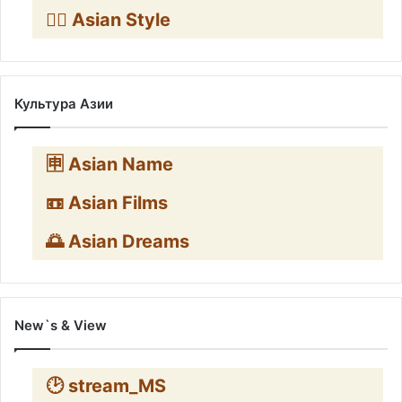
🧛‍♂️ Asian Style
Культура Азии
🈸 Asian Name
📼 Asian Films
🌅 Asian Dreams
New`s & View
🕑 stream_MS