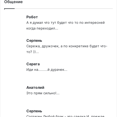
Общение
Робот
А я думал что тут будет что то по интересней
когда переходил...
Серпень
Сережа, дружочек, а по конкретике будет что-
то? ))...
Серега
Иди на.........й дурачек...
Анатолий
Это прям сильно!...
Серпень
Согласен Любой брак - это сделка И, прежде