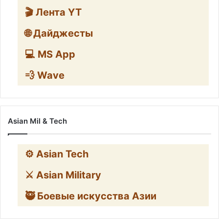
🎬 Лента YT
🌐 Дайджесты
💻 MS App
💨 Wave
Asian Mil & Tech
⚙️ Asian Tech
⚔️ Asian Military
🥷 Боевые искусства Азии