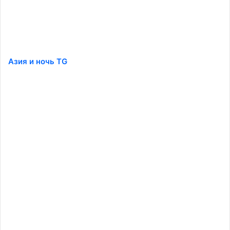
Азия и ночь TG
️