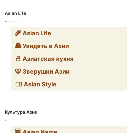
Asian Life
🌾 Asian Life
🏯 Увидеть в Азии
🍜 Азиатская кухня
🐯 Зверушки Азии
🧛‍♂️ Asian Style
Культура Азии
🈸 Asian Name