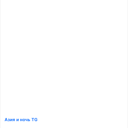
Азия и ночь TG
️