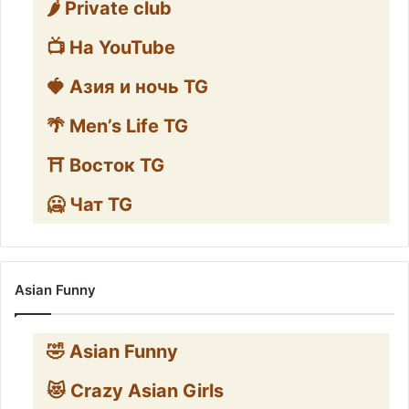
🌶️ Private club
📺 На YouTube
🍓 Азия и ночь TG
🌴 Men’s Life TG
⛩️ Восток TG
🥶 Чат TG
Asian Funny
🤣 Asian Funny
😻 Crazy Asian Girls