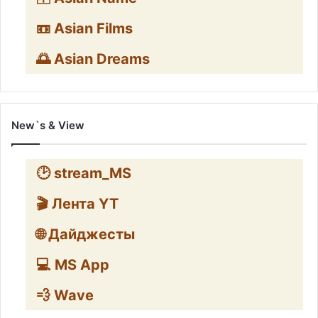
📼 Asian Films
🌅 Asian Dreams
New`s & View
🕑 stream_MS
🎬 Лента YT
🌐 Дайджесты
💻 MS App
💨 Wave