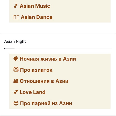
🎵 Asian Music
👯‍♀️ Asian Dance
Asian Night
🍓 Ночная жизнь в Азии
😼 Про азиаток
🎎 Отношения в Азии
💕 Love Land
😎 Про парней из Азии