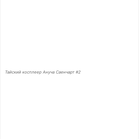
Тайский косплеер Ануча Саенчарт #2