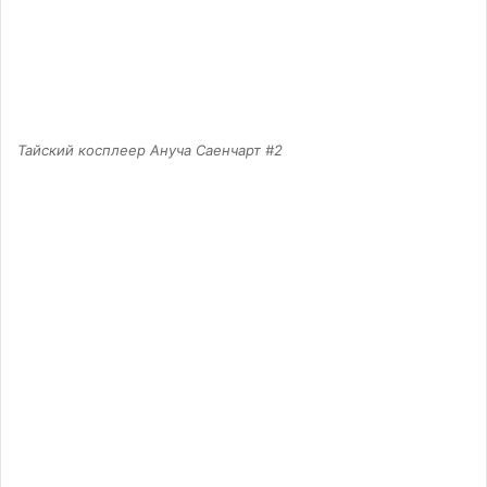
Тайский косплеер Ануча Саенчарт #2