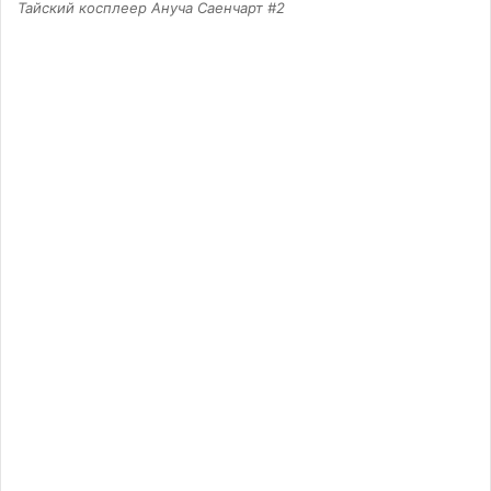
Тайский косплеер Ануча Саенчарт #2