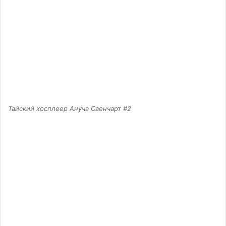
Тайский косплеер Ануча Саенчарт #2