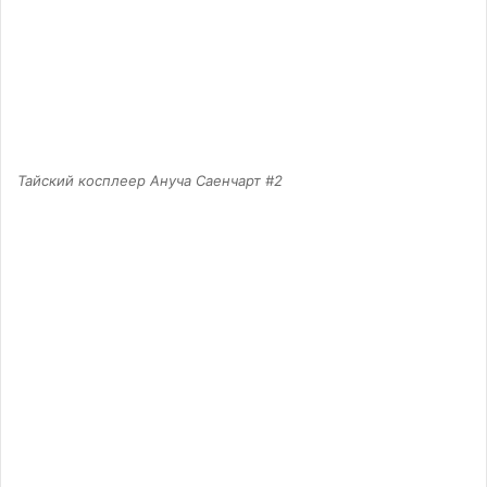
Тайский косплеер Ануча Саенчарт #2