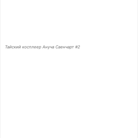
Тайский косплеер Ануча Саенчарт #2