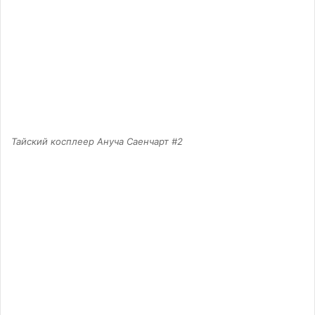
Тайский косплеер Ануча Саенчарт #2