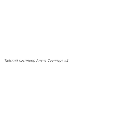
Тайский косплеер Ануча Саенчарт #2