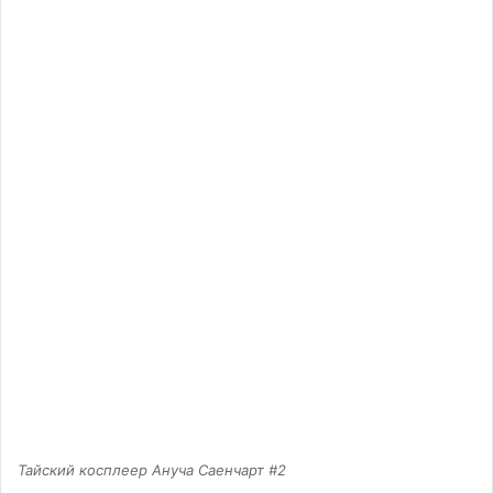
Тайский косплеер Ануча Саенчарт #2