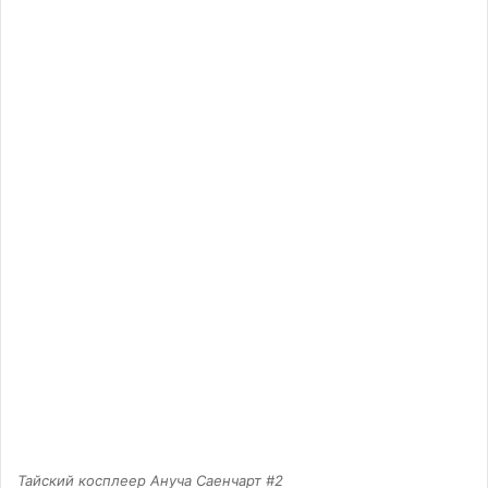
Тайский косплеер Ануча Саенчарт #2