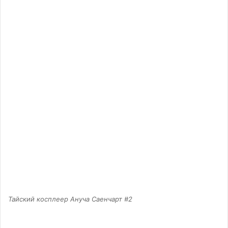
Тайский косплеер Ануча Саенчарт #2