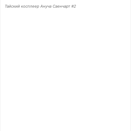
Тайский косплеер Ануча Саенчарт #2