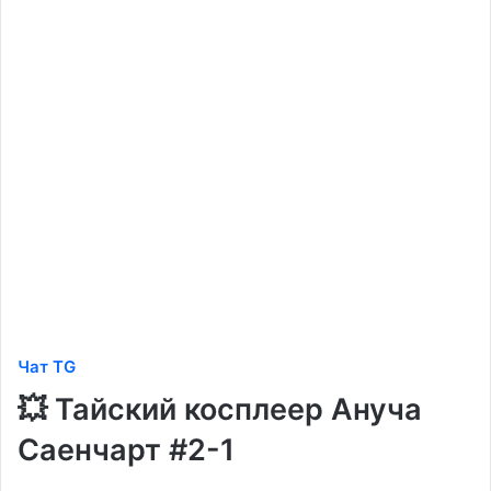
Чат TG
💥 Тайский косплеер Ануча
Саенчарт #2-1