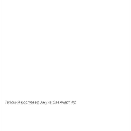
Тайский косплеер Ануча Саенчарт #2