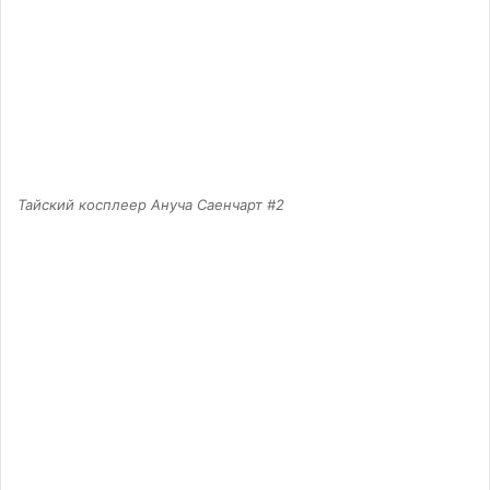
Тайский косплеер Ануча Саенчарт #2