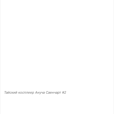
Тайский косплеер Ануча Саенчарт #2