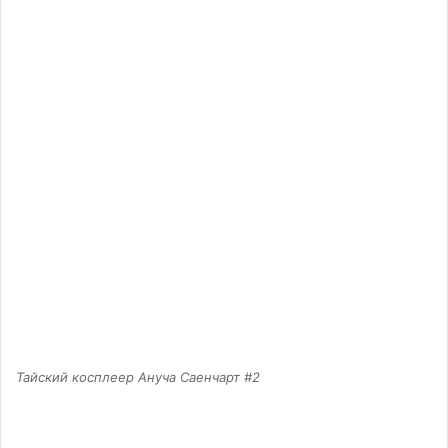
Тайский косплеер Ануча Саенчарт #2