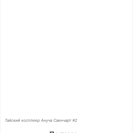
Тайский косплеер Ануча Саенчарт #2