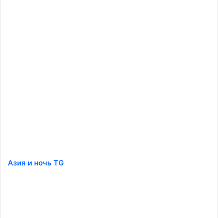
Азия и ночь TG
️