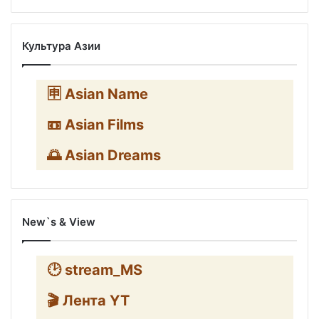
Культура Азии
🈸 Asian Name
📼 Asian Films
🌅 Asian Dreams
New`s & View
🕑 stream_MS
🎬 Лента YT