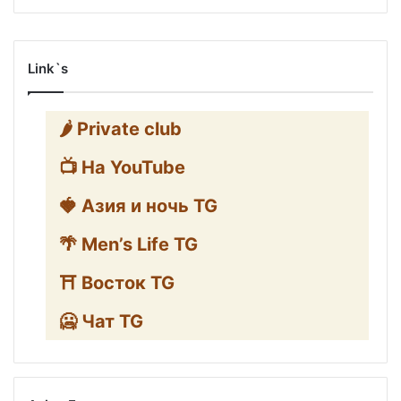
Link`s
🌶️ Private club
📺 На YouTube
🍓 Азия и ночь TG
🌴 Men’s Life TG
⛩️ Восток TG
🥶 Чат TG