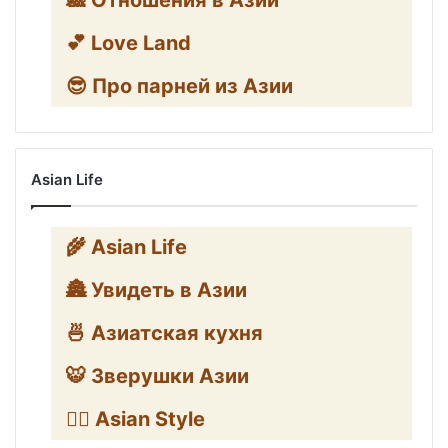
🎎 Отношения в Азии
💕 Love Land
😎 Про парней из Азии
Asian Life
🌾 Asian Life
🏯 Увидеть в Азии
🍜 Азиатская кухня
🐯 Зверушки Азии
🧛‍♂️ Asian Style