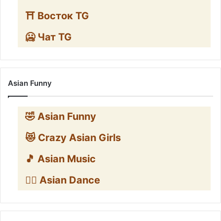
⛩️ Восток TG
🥶 Чат TG
Asian Funny
🤣 Asian Funny
😻 Crazy Asian Girls
🎵 Asian Music
👯‍♀️ Asian Dance