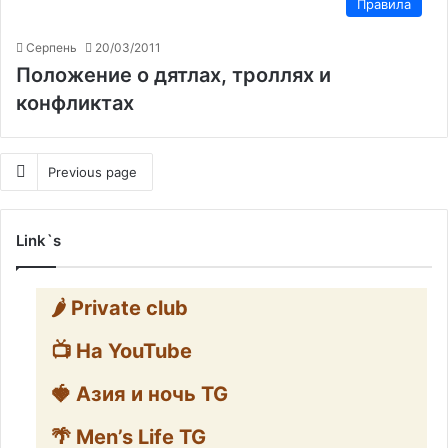
Правила
Серпень
20/03/2011
Положение о дятлах, троллях и
конфликтах
Previous page
Link`s
🌶️ Private club
📺 На YouTube
🍓 Азия и ночь TG
🌴 Men’s Life TG