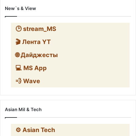
New`s & View
🕑 stream_MS
🎬 Лента YT
🌐 Дайджесты
💻 MS App
💨 Wave
Asian Mil & Tech
⚙️ Asian Tech