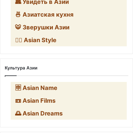
🏯 Увидеть в Азии
🍜 Азиатская кухня
🐯 Зверушки Азии
🧛‍♂️ Asian Style
Культура Азии
🈸 Asian Name
📼 Asian Films
🌅 Asian Dreams