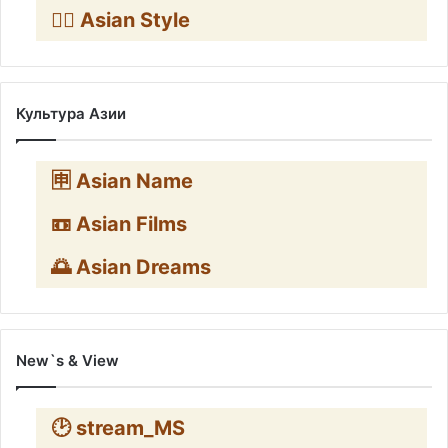
🧛‍♂️ Asian Style
Культура Азии
🈸 Asian Name
📼 Asian Films
🌅 Asian Dreams
New`s & View
🕑 stream_MS