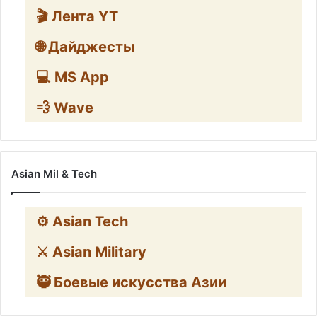
🎬 Лента YT
🌐 Дайджесты
💻 MS App
💨 Wave
Asian Mil & Tech
⚙️ Asian Tech
⚔️ Asian Military
🥷 Боевые искусства Азии