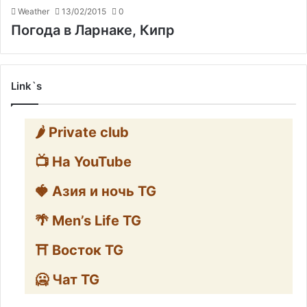
Weather
13/02/2015
0
Погода в Ларнаке, Кипр
Link`s
🌶️ Private club
📺 На YouTube
🍓 Азия и ночь TG
🌴 Men’s Life TG
⛩️ Восток TG
🥶 Чат TG