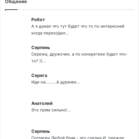
Общение
Робот
А я думал что тут будет что то по интересней
когда переходил...
Серпень
Сережа, дружочек, а по конкретике будет что-
то? ))...
Серега
Иди на.........й дурачек...
Анатолий
Это прям сильно!...
Серпень
Согласен Любой брак - это сделка И, прежде