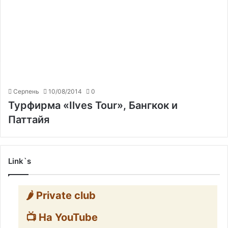
Серпень
10/08/2014
0
Турфирма «Ilves Tour», Бангкок и
Паттайя
Link`s
🌶️ Private club
📺 На YouTube