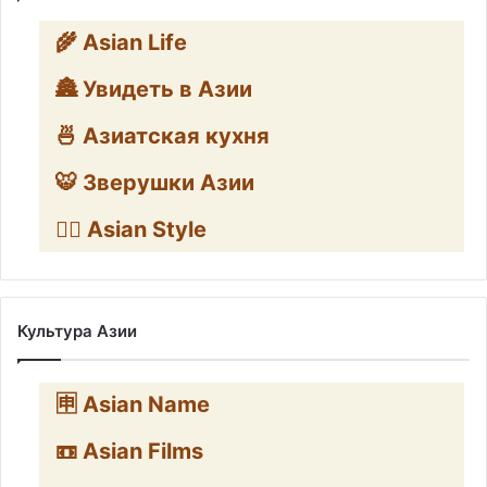
🌾 Asian Life
🏯 Увидеть в Азии
🍜 Азиатская кухня
🐯 Зверушки Азии
🧛‍♂️ Asian Style
Культура Азии
🈸 Asian Name
📼 Asian Films