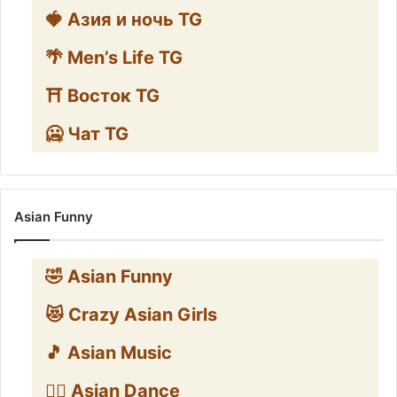
🍓 Азия и ночь TG
🌴 Men’s Life TG
⛩️ Восток TG
🥶 Чат TG
Asian Funny
🤣 Asian Funny
😻 Crazy Asian Girls
🎵 Asian Music
👯‍♀️ Asian Dance