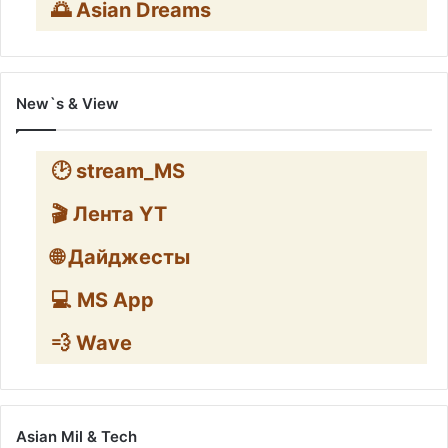
🌅 Asian Dreams
New`s & View
🕑 stream_MS
🎬 Лента YT
🌐 Дайджесты
💻 MS App
💨 Wave
Asian Mil & Tech