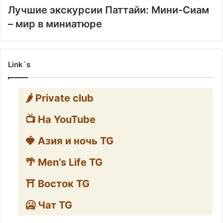
Лучшие экскурсии Паттайи: Мини-Сиам
– мир в миниатюре
Link`s
🌶️ Private club
📺 На YouTube
🍓 Азия и ночь TG
🌴 Men’s Life TG
⛩️ Восток TG
🥶 Чат TG