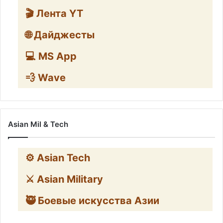
🎬 Лента YT
🌐 Дайджесты
💻 MS App
💨 Wave
Asian Mil & Tech
⚙️ Asian Tech
⚔️ Asian Military
🥷 Боевые искусства Азии