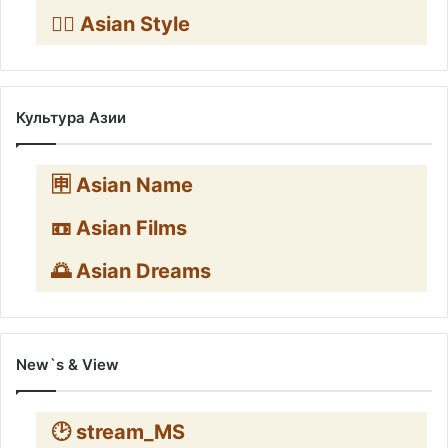
🧛‍♂️ Asian Style
Культура Азии
🈸 Asian Name
📼 Asian Films
🌅 Asian Dreams
New`s & View
🕑 stream_MS