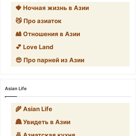
🍓 Ночная жизнь в Азии
😼 Про азиаток
🎎 Отношения в Азии
💕 Love Land
😎 Про парней из Азии
Asian Life
🌾 Asian Life
🏯 Увидеть в Азии
🍜 Азиатская кухня