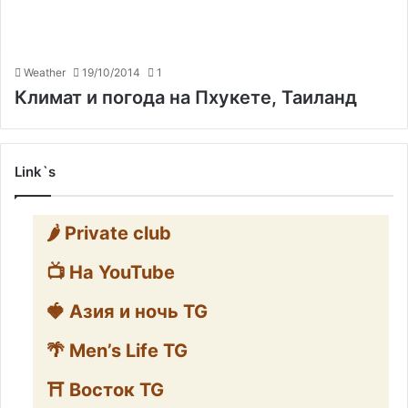
Weather
19/10/2014
1
Климат и погода на Пхукете, Таиланд
Link`s
🌶️ Private club
📺 На YouTube
🍓 Азия и ночь TG
🌴 Men’s Life TG
⛩️ Восток TG