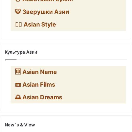
🐯 Зверушки Азии
🧛‍♂️ Asian Style
Культура Азии
🈸 Asian Name
📼 Asian Films
🌅 Asian Dreams
New`s & View