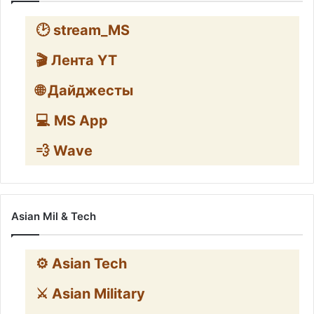
🕑 stream_MS
🎬 Лента YT
🌐 Дайджесты
💻 MS App
💨 Wave
Asian Mil & Tech
⚙️ Asian Tech
⚔️ Asian Military