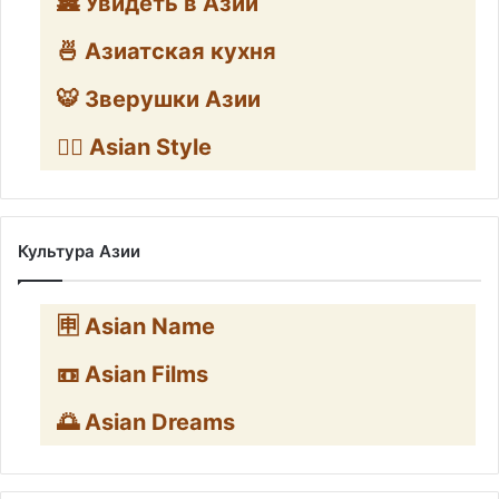
🏯 Увидеть в Азии
🍜 Азиатская кухня
🐯 Зверушки Азии
🧛‍♂️ Asian Style
Культура Азии
🈸 Asian Name
📼 Asian Films
🌅 Asian Dreams