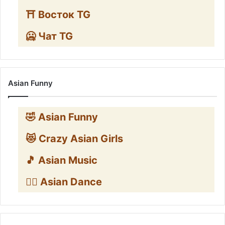
⛩️ Восток TG
🥶 Чат TG
Asian Funny
🤣 Asian Funny
😻 Crazy Asian Girls
🎵 Asian Music
👯‍♀️ Asian Dance