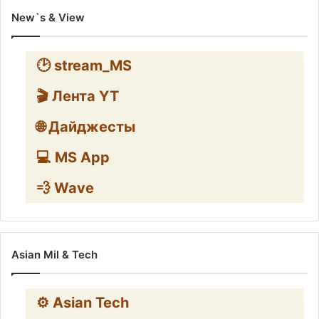
New`s & View
🕑 stream_MS
🎬 Лента YT
🌐 Дайджесты
💻 MS App
💨 Wave
Asian Mil & Tech
⚙️ Asian Tech