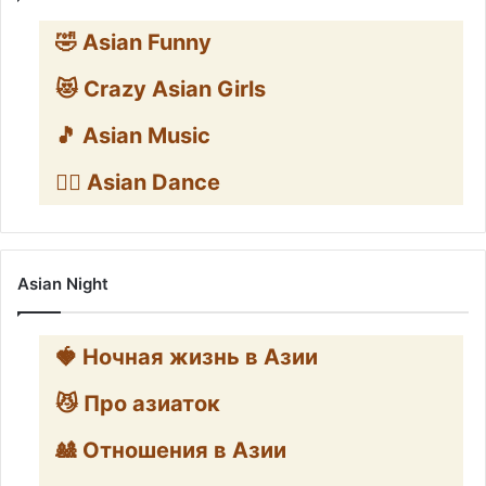
🤣 Asian Funny
😻 Crazy Asian Girls
🎵 Asian Music
👯‍♀️ Asian Dance
Asian Night
🍓 Ночная жизнь в Азии
😼 Про азиаток
🎎 Отношения в Азии