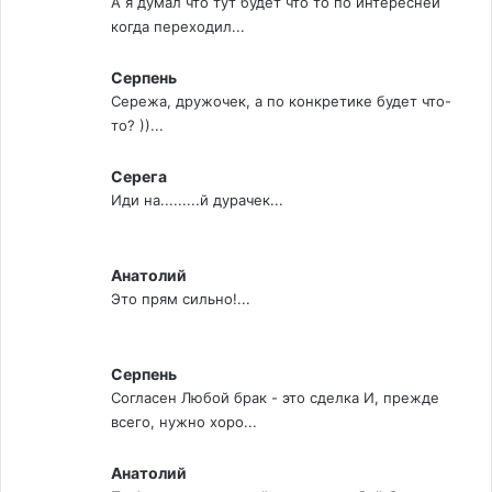
А я думал что тут будет что то по интересней
когда переходил...
Серпень
Сережа, дружочек, а по конкретике будет что-
то? ))...
Серега
Иди на.........й дурачек...
Анатолий
Это прям сильно!...
Серпень
Согласен Любой брак - это сделка И, прежде
всего, нужно хоро...
Анатолий