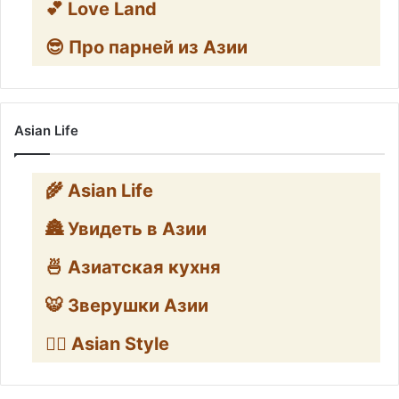
💕 Love Land
😎 Про парней из Азии
Asian Life
🌾 Asian Life
🏯 Увидеть в Азии
🍜 Азиатская кухня
🐯 Зверушки Азии
🧛‍♂️ Asian Style