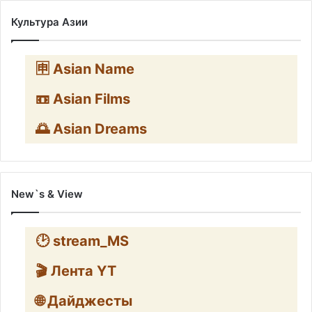
Культура Азии
🈸 Asian Name
📼 Asian Films
🌅 Asian Dreams
New`s & View
🕑 stream_MS
🎬 Лента YT
🌐 Дайджесты