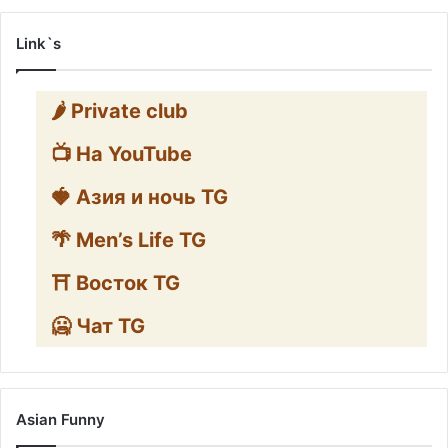
Link`s
🌶️ Private club
📺 На YouTube
🍓 Азия и ночь TG
🌴 Men’s Life TG
⛩️ Восток TG
🥶 Чат TG
Asian Funny