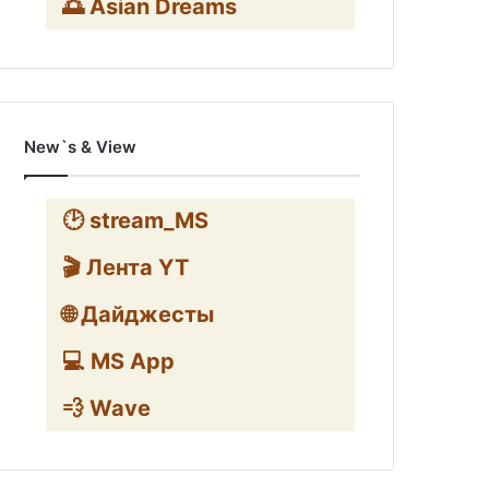
🌅 Asian Dreams
New`s & View
🕑 stream_MS
🎬 Лента YT
🌐 Дайджесты
💻 MS App
💨 Wave