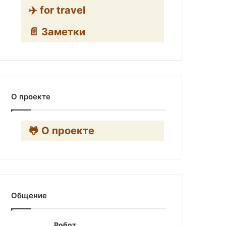
✈️ for travel
📄 Заметки
О проекте
🐸 О проекте
Общение
Робот