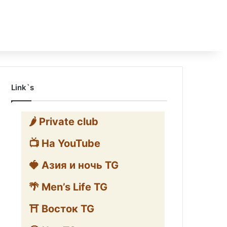
Link`s
🌶️ Private club
📺 На YouTube
🍓 Азия и ночь TG
🌴 Men’s Life TG
⛩️ Восток TG