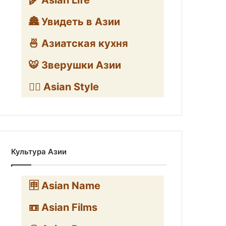
🌾 Asian Life
🏯 Увидеть в Азии
🍜 Азиатская кухня
🐯 Зверушки Азии
🧛‍♂️ Asian Style
Культура Азии
🈸 Asian Name
📼 Asian Films