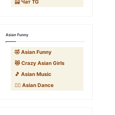
🥶 Чат TG
Asian Funny
🤣 Asian Funny
😻 Crazy Asian Girls
🎵 Asian Music
👯‍♀️ Asian Dance