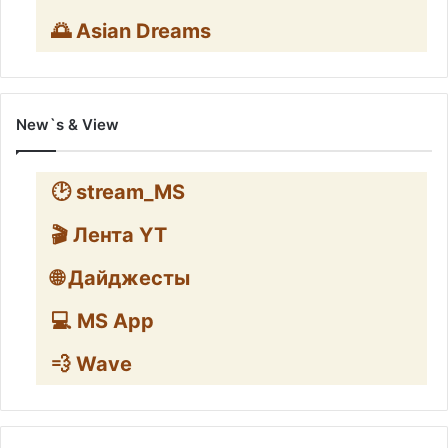
🌅 Asian Dreams
New`s & View
🕑 stream_MS
🎬 Лента YT
🌐 Дайджесты
💻 MS App
💨 Wave