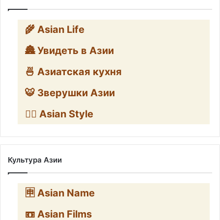
🌾 Asian Life
🏯 Увидеть в Азии
🍜 Азиатская кухня
🐯 Зверушки Азии
🧛‍♂️ Asian Style
Культура Азии
🈸 Asian Name
📼 Asian Films