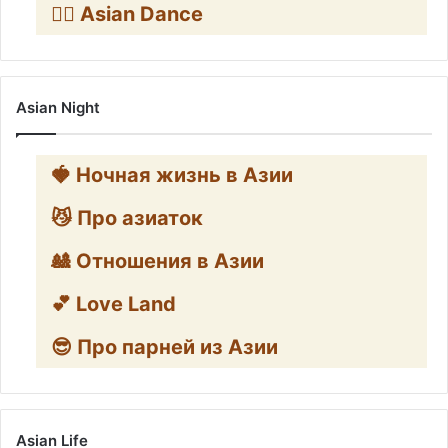
👯‍♀️ Asian Dance
Asian Night
🍓 Ночная жизнь в Азии
😼 Про азиаток
🎎 Отношения в Азии
💕 Love Land
😎 Про парней из Азии
Asian Life