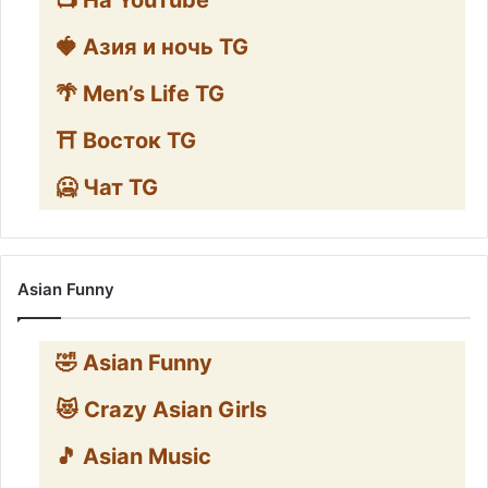
🍓 Азия и ночь TG
🌴 Men’s Life TG
⛩️ Восток TG
🥶 Чат TG
Asian Funny
🤣 Asian Funny
😻 Crazy Asian Girls
🎵 Asian Music