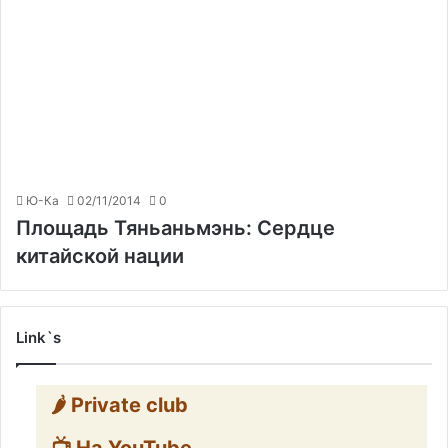
Ю-Ка
02/11/2014
0
Площадь Тяньаньмэнь: Сердце
китайской нации
Link`s
🌶️ Private club
📺 На YouTube