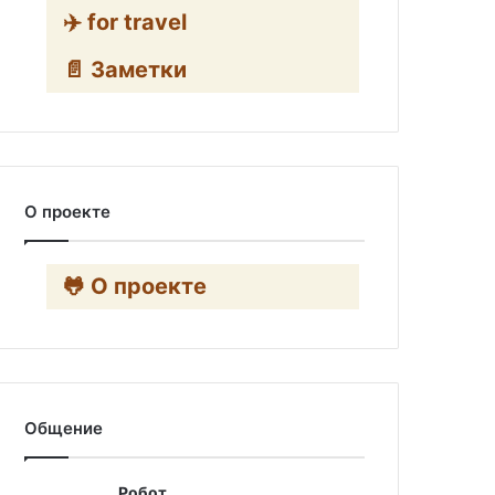
✈️ for travel
📄 Заметки
О проекте
🐸 О проекте
Общение
Робот