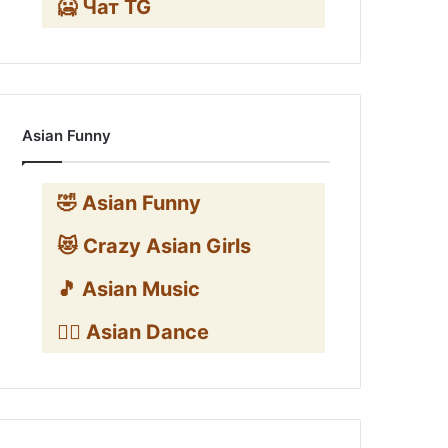
🥶 Чат TG
Asian Funny
🤣 Asian Funny
😻 Crazy Asian Girls
🎵 Asian Music
👯‍♀️ Asian Dance