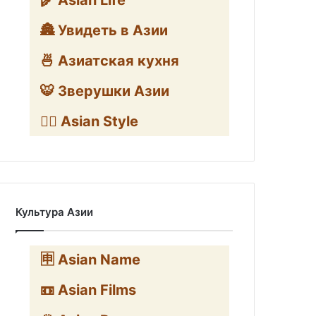
🌾 Asian Life
🏯 Увидеть в Азии
🍜 Азиатская кухня
🐯 Зверушки Азии
🧛‍♂️ Asian Style
Культура Азии
🈸 Asian Name
📼 Asian Films