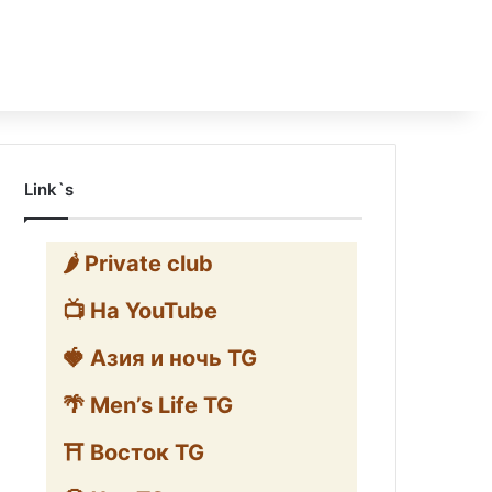
Link`s
🌶️ Private club
📺 На YouTube
🍓 Азия и ночь TG
🌴 Men’s Life TG
⛩️ Восток TG