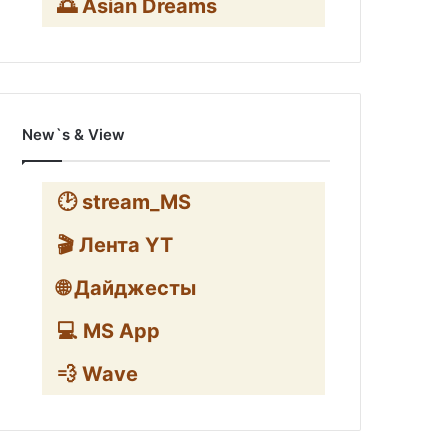
🌅 Asian Dreams
New`s & View
🕑 stream_MS
🎬 Лента YT
🌐 Дайджесты
💻 MS App
💨 Wave