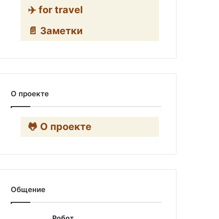
✈️ for travel
📄 Заметки
О проекте
🐸 О проекте
Общение
Робот