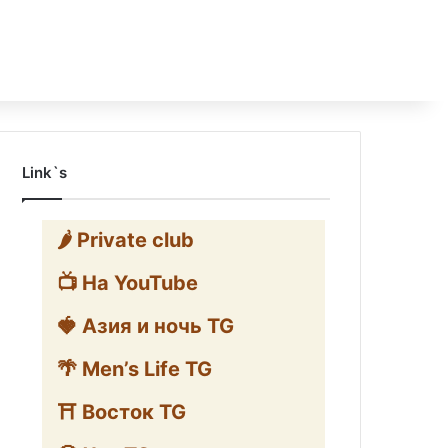
Link`s
🌶️ Private club
📺 На YouTube
🍓 Азия и ночь TG
🌴 Men’s Life TG
⛩️ Восток TG