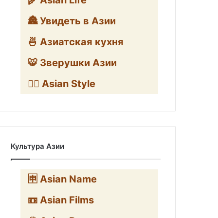
🌾 Asian Life
🏯 Увидеть в Азии
🍜 Азиатская кухня
🐯 Зверушки Азии
🧛‍♂️ Asian Style
Культура Азии
🈸 Asian Name
📼 Asian Films