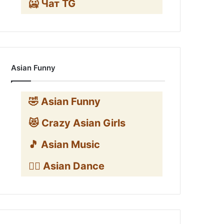
🥶 Чат TG
Asian Funny
🤣 Asian Funny
😻 Crazy Asian Girls
🎵 Asian Music
👯‍♀️ Asian Dance