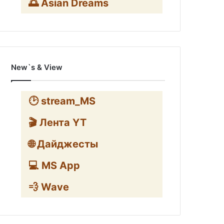
🌅 Asian Dreams
New`s & View
🕑 stream_MS
🎬 Лента YT
🌐 Дайджесты
💻 MS App
💨 Wave