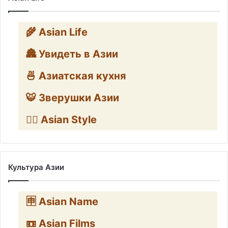
🌾 Asian Life
🏯 Увидеть в Азии
🍜 Азиатская кухня
🐯 Зверушки Азии
🧛‍♂️ Asian Style
Культура Азии
🈸 Asian Name
📼 Asian Films