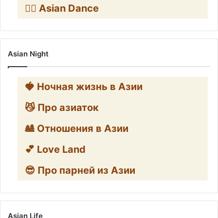
👯‍♀️ Asian Dance
Asian Night
🍓 Ночная жизнь в Азии
😼 Про азиаток
🎎 Отношения в Азии
💕 Love Land
😎 Про парней из Азии
Asian Life