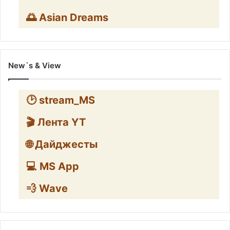
🌅 Asian Dreams
New`s & View
🕑 stream_MS
🎬 Лента YT
🌐 Дайджесты
💻 MS App
💨 Wave