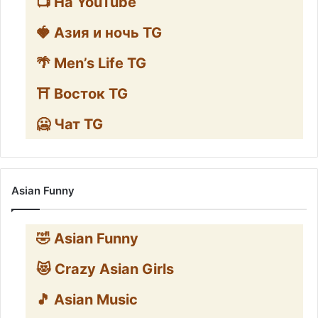
📺 На YouTube
🍓 Азия и ночь TG
🌴 Men’s Life TG
⛩️ Восток TG
🥶 Чат TG
Asian Funny
🤣 Asian Funny
😻 Crazy Asian Girls
🎵 Asian Music