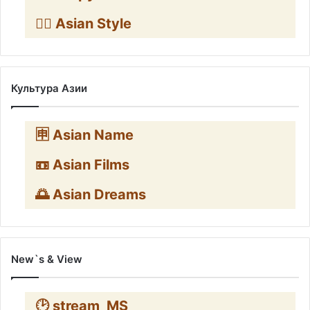
🧛‍♂️ Asian Style
Культура Азии
🈸 Asian Name
📼 Asian Films
🌅 Asian Dreams
New`s & View
🕑 stream_MS