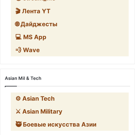
🎬 Лента YT
🌐 Дайджесты
💻 MS App
💨 Wave
Asian Mil & Tech
⚙️ Asian Tech
⚔️ Asian Military
🥷 Боевые искусства Азии