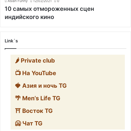
Asian Funny
12/02/2021
0
10 самых отмороженных сцен
индийского кино
Link`s
🌶️ Private club
📺 На YouTube
🍓 Азия и ночь TG
🌴 Men’s Life TG
⛩️ Восток TG
🥶 Чат TG