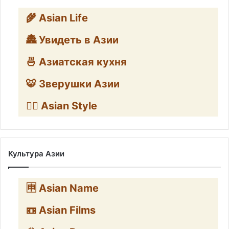
🌾 Asian Life
🏯 Увидеть в Азии
🍜 Азиатская кухня
🐯 Зверушки Азии
🧛‍♂️ Asian Style
Культура Азии
🈸 Asian Name
📼 Asian Films