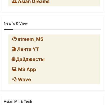
🌅 Asian Dreams
New`s & View
🕑 stream_MS
🎬 Лента YT
🌐 Дайджесты
💻 MS App
💨 Wave
Asian Mil & Tech