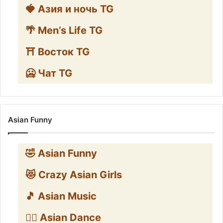
🍓 Азия и ночь TG
🌴 Men’s Life TG
⛩️ Восток TG
🥶 Чат TG
Asian Funny
🤣 Asian Funny
😻 Crazy Asian Girls
🎵 Asian Music
👯‍♀️ Asian Dance