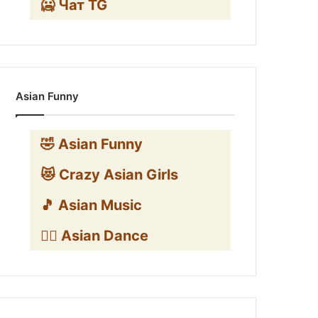
🥶 Чат TG
Asian Funny
🤣 Asian Funny
😻 Crazy Asian Girls
🎵 Asian Music
👯‍♀️ Asian Dance