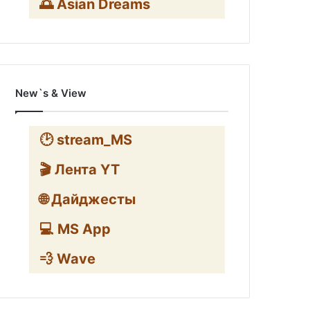
🌅 Asian Dreams
New`s & View
🕑 stream_MS
🎬 Лента YT
🌐 Дайджесты
💻 MS App
💨 Wave