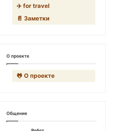
✈️ for travel
📄 Заметки
О проекте
🐸 О проекте
Общение
Робот