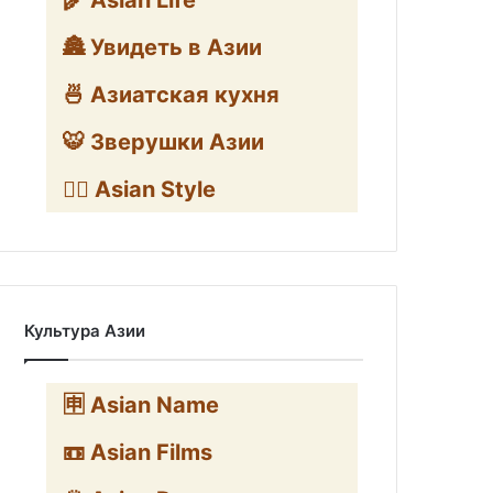
🌾 Asian Life
🏯 Увидеть в Азии
🍜 Азиатская кухня
🐯 Зверушки Азии
🧛‍♂️ Asian Style
Культура Азии
🈸 Asian Name
📼 Asian Films