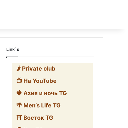
Link`s
🌶️ Private club
📺 На YouTube
🍓 Азия и ночь TG
🌴 Men’s Life TG
⛩️ Восток TG