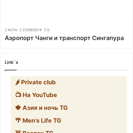
An7m
21/09/2014
0
Аэропорт Чанги и транспорт Сингапура
Link`s
🌶️ Private club
📺 На YouTube
🍓 Азия и ночь TG
🌴 Men’s Life TG