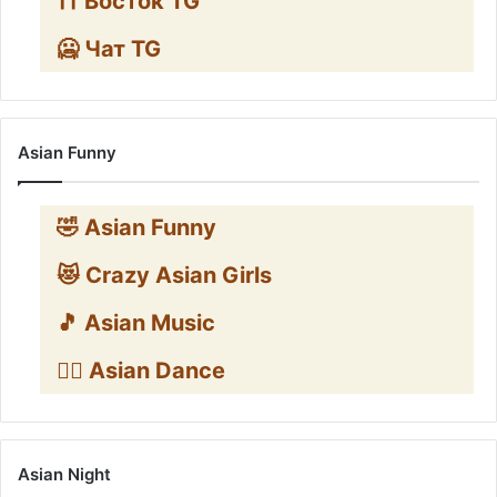
⛩️ Восток TG
🥶 Чат TG
Asian Funny
🤣 Asian Funny
😻 Crazy Asian Girls
🎵 Asian Music
👯‍♀️ Asian Dance
Asian Night