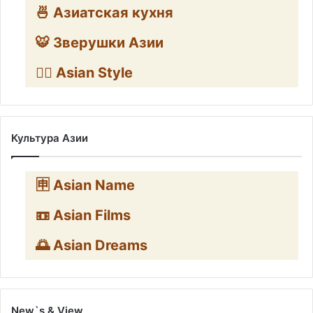
🍜 Азиатская кухня
🐯 Зверушки Азии
🧛‍♂️ Asian Style
Культура Азии
🈸 Asian Name
📼 Asian Films
🌅 Asian Dreams
New`s & View