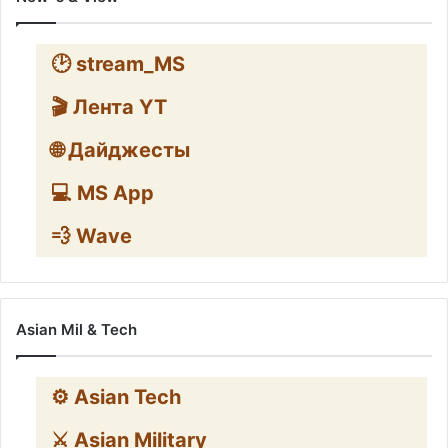
🕑 stream_MS
🎬 Лента YT
🌐 Дайджесты
💻 MS App
💨 Wave
Asian Mil & Tech
⚙️ Asian Tech
⚔️ Asian Military