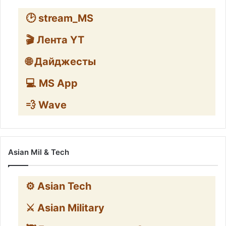
🕑 stream_MS
🎬 Лента YT
🌐 Дайджесты
💻 MS App
💨 Wave
Asian Mil & Tech
⚙️ Asian Tech
⚔️ Asian Military