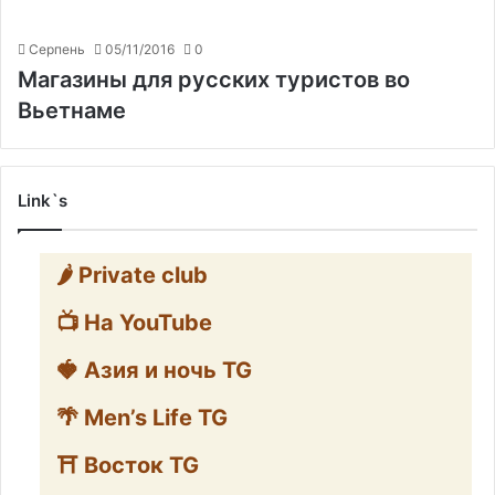
Серпень
05/11/2016
0
Магазины для русских туристов во
Вьетнаме
Link`s
🌶️ Private club
📺 На YouTube
🍓 Азия и ночь TG
🌴 Men’s Life TG
⛩️ Восток TG