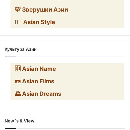
🐯 Зверушки Азии
🧛‍♂️ Asian Style
Культура Азии
🈸 Asian Name
📼 Asian Films
🌅 Asian Dreams
New`s & View