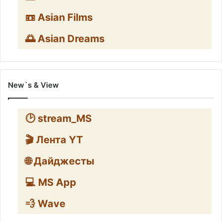
📼 Asian Films
🌅 Asian Dreams
New`s & View
🕑 stream_MS
🎬 Лента YT
🌐 Дайджесты
💻 MS App
💨 Wave