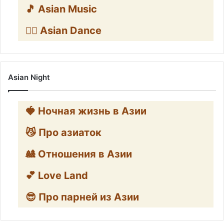
🎵 Asian Music
👯‍♀️ Asian Dance
Asian Night
🍓 Ночная жизнь в Азии
😼 Про азиаток
🎎 Отношения в Азии
💕 Love Land
😎 Про парней из Азии