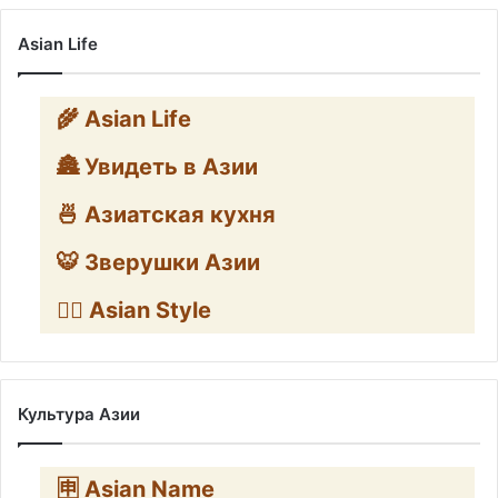
Asian Life
🌾 Asian Life
🏯 Увидеть в Азии
🍜 Азиатская кухня
🐯 Зверушки Азии
🧛‍♂️ Asian Style
Культура Азии
🈸 Asian Name