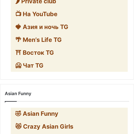
🌶️ Private club
📺 На YouTube
🍓 Азия и ночь TG
🌴 Men’s Life TG
⛩️ Восток TG
🥶 Чат TG
Asian Funny
🤣 Asian Funny
😻 Crazy Asian Girls