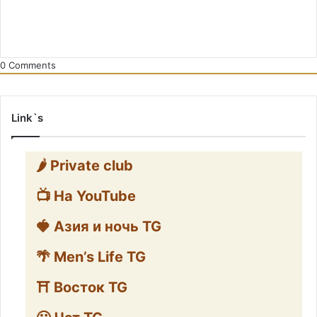
0
Comments
Link`s
🌶️ Private club
📺 На YouTube
🍓 Азия и ночь TG
🌴 Men’s Life TG
⛩️ Восток TG