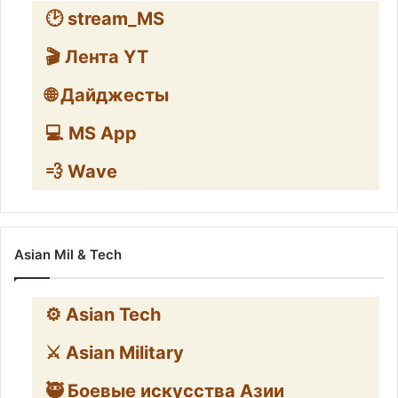
🕑 stream_MS
🎬 Лента YT
🌐 Дайджесты
💻 MS App
💨 Wave
Asian Mil & Tech
⚙️ Asian Tech
⚔️ Asian Military
🥷 Боевые искусства Азии