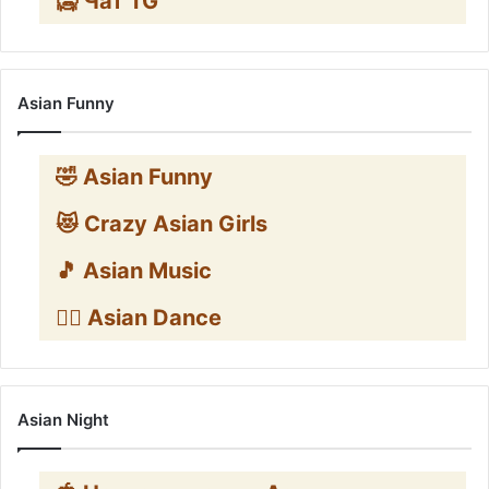
🥶 Чат TG
Asian Funny
🤣 Asian Funny
😻 Crazy Asian Girls
🎵 Asian Music
👯‍♀️ Asian Dance
Asian Night