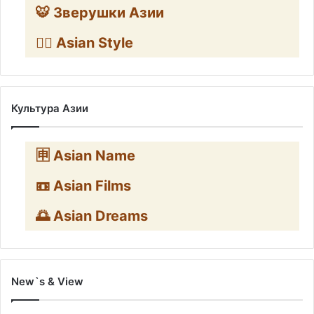
🐯 Зверушки Азии
🧛‍♂️ Asian Style
Культура Азии
🈸 Asian Name
📼 Asian Films
🌅 Asian Dreams
New`s & View