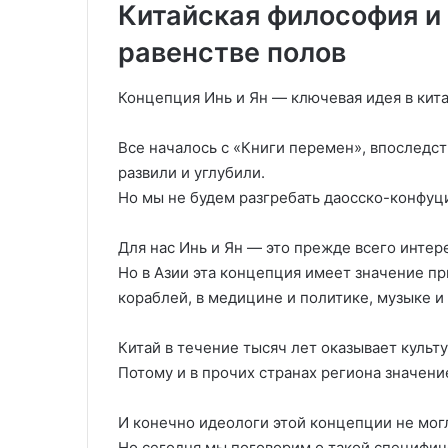
Китайская философия и 
равенстве полов
Концепция Инь и Ян — ключевая идея в кит
Все началось с «Книги перемен», впоследс
развили и углубили.
Но мы не будем разгребать даосско-конфуци
Для нас Инь и Ян — это прежде всего интере
Но в Азии эта концепция имеет значение п
кораблей, в медицине и политике, музыке и
Китай в течение тысяч лет оказывает культ
Потому и в прочих странах региона значен
И конечно идеологи этой концепции не мог
Но сегодня мы поговорим о такой специфич