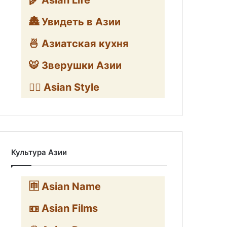
🌾 Asian Life
🏯 Увидеть в Азии
🍜 Азиатская кухня
🐯 Зверушки Азии
🧛‍♂️ Asian Style
Культура Азии
🈸 Asian Name
📼 Asian Films