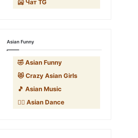
🥶 Чат TG
Asian Funny
🤣 Asian Funny
😻 Crazy Asian Girls
🎵 Asian Music
👯‍♀️ Asian Dance