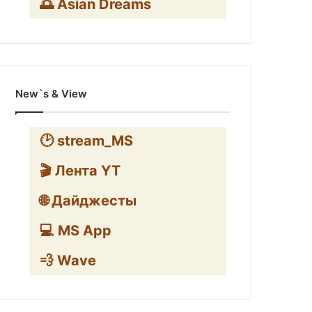
🌅 Asian Dreams
New`s & View
🕑 stream_MS
🎬 Лента YT
🌐 Дайджесты
💻 MS App
💨 Wave