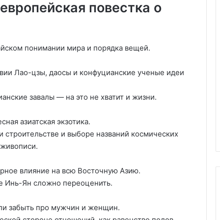
европейская повестка о
айском понимании мира и порядка вещей.
твии Лао-цзы, даосы и конфуцианские ученые идеи
анские завалы — на это не хватит и жизни.
сная азиатская экзотика.
ри строительстве и выборе названий космических
 живописи.
урное влияние на всю Восточную Азию.
ие Инь-Ян сложно переоценить.
ли забыть про мужчин и женщин.
еской стороне отношений, как равенство полов.