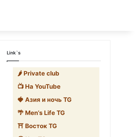
Link`s
🌶️ Private club
📺 На YouTube
🍓 Азия и ночь TG
🌴 Men’s Life TG
⛩️ Восток TG