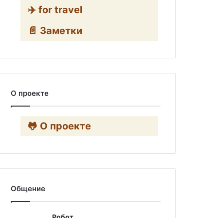
✈️ for travel
📄 Заметки
О проекте
🐸 О проекте
Общение
Робот