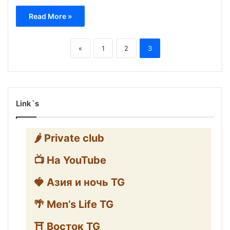
Read More »
«
1
2
3
Link`s
🌶️ Private club
📺 На YouTube
🍓 Азия и ночь TG
🌴 Men’s Life TG
⛩️ Восток TG