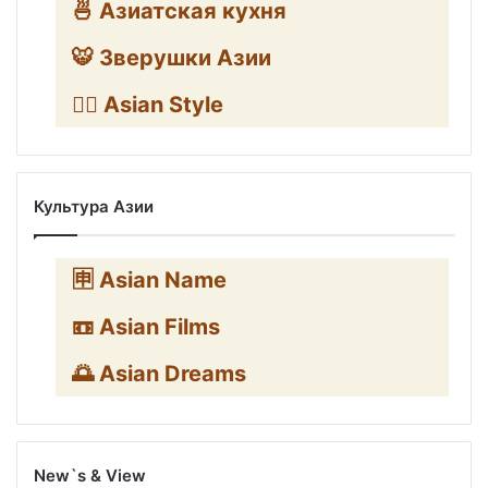
🍜 Азиатская кухня
🐯 Зверушки Азии
🧛‍♂️ Asian Style
Культура Азии
🈸 Asian Name
📼 Asian Films
🌅 Asian Dreams
New`s & View