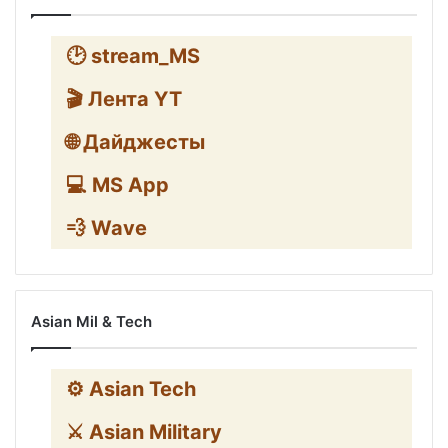
🕑 stream_MS
🎬 Лента YT
🌐 Дайджесты
💻 MS App
💨 Wave
Asian Mil & Tech
⚙️ Asian Tech
⚔️ Asian Military