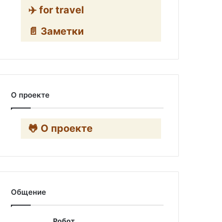
✈️ for travel
📄 Заметки
О проекте
🐸 О проекте
Общение
Робот