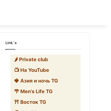
Link`s
🌶️ Private club
📺 На YouTube
🍓 Азия и ночь TG
🌴 Men’s Life TG
⛩️ Восток TG