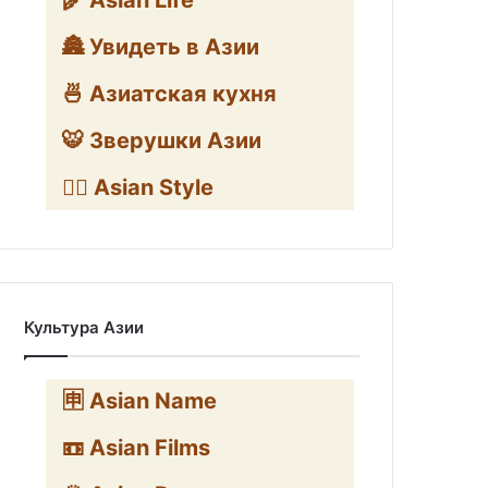
🌾 Asian Life
🏯 Увидеть в Азии
🍜 Азиатская кухня
🐯 Зверушки Азии
🧛‍♂️ Asian Style
Культура Азии
🈸 Asian Name
📼 Asian Films