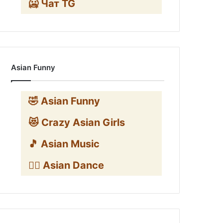
🥶 Чат TG
Asian Funny
🤣 Asian Funny
😻 Crazy Asian Girls
🎵 Asian Music
👯‍♀️ Asian Dance