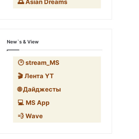
🌅 Asian Dreams
New`s & View
🕑 stream_MS
🎬 Лента YT
🌐 Дайджесты
💻 MS App
💨 Wave