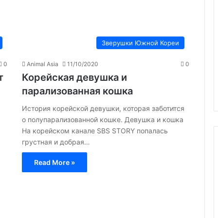
Зверушки Южной Кореи
0
Animal Asia
11/10/2020
0
т
Корейская девушка и
парализованная кошка
История корейской девушки, которая заботится
о полупарализованной кошке. Девушка и кошка
На корейском канале SBS STORY попалась
грустная и добрая…
Read More »