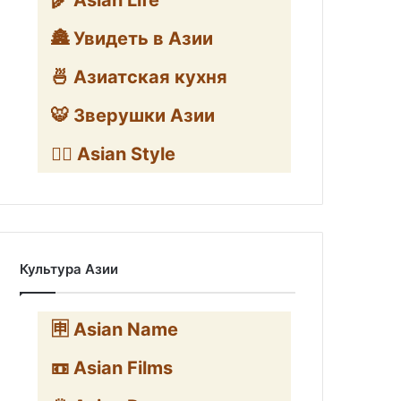
🌾 Asian Life
🏯 Увидеть в Азии
🍜 Азиатская кухня
🐯 Зверушки Азии
🧛‍♂️ Asian Style
Культура Азии
🈸 Asian Name
📼 Asian Films