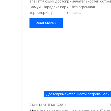
впечатляющих достопримечательностей остро
Самуи. Парадайз парк – это огромная
территория, расположенная…
Read More »
Достопримечательности острова Бали
Svet Lana
13/12/2014