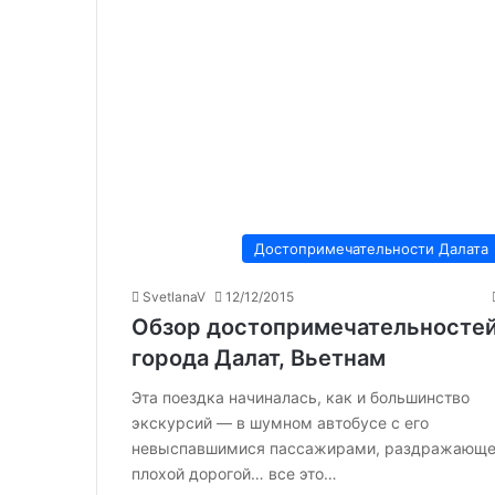
Достопримечательности Далата
SvetlanaV
12/12/2015
Обзор достопримечательносте
города Далат, Вьетнам
Эта поездка начиналась, как и большинство
экскурсий — в шумном автобусе с его
невыспавшимися пассажирами, раздражающ
плохой дорогой… все это…