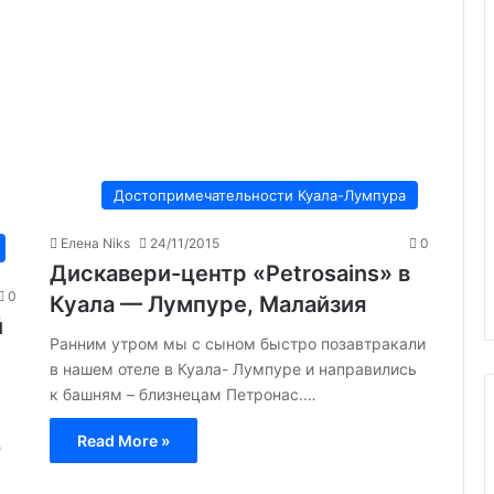
Достопримечательности Куала-Лумпура
Елена Niks
24/11/2015
0
Дискавери-центр «Petrosains» в
0
Куала — Лумпуре, Малайзия
й
Ранним утром мы с сыном быстро позавтракали
в нашем отеле в Куала- Лумпуре и направились
к башням – близнецам Петронас.…
Read More »
е