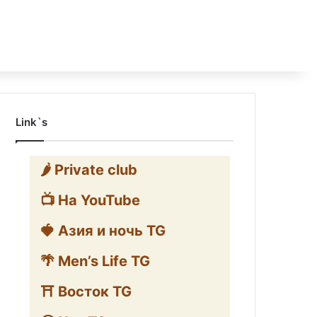
Link`s
🌶️ Private club
📺 На YouTube
🍓 Азия и ночь TG
🌴 Men’s Life TG
⛩️ Восток TG