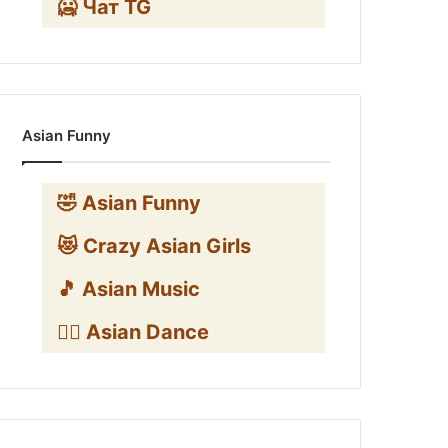
🥶 Чат TG
Asian Funny
🤣 Asian Funny
😻 Crazy Asian Girls
🎵 Asian Music
👯‍♀️ Asian Dance