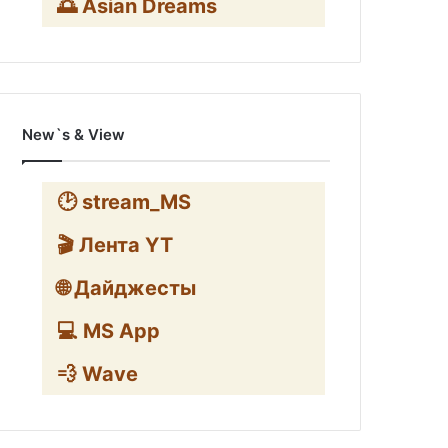
🌅 Asian Dreams
New`s & View
🕑 stream_MS
🎬 Лента YT
🌐 Дайджесты
💻 MS App
💨 Wave