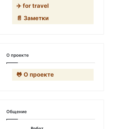
✈️ for travel
📄 Заметки
О проекте
🐸 О проекте
Общение
Робот