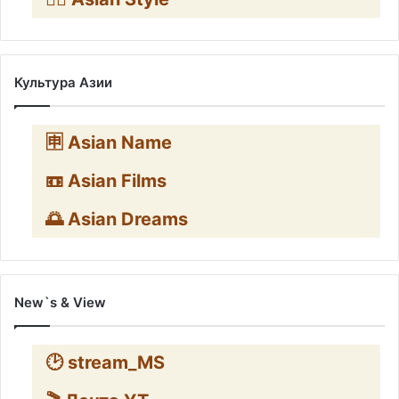
Культура Азии
🈸 Asian Name
📼 Asian Films
🌅 Asian Dreams
New`s & View
🕑 stream_MS