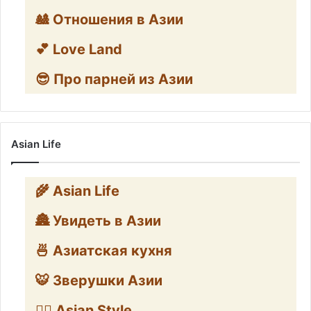
🎎 Отношения в Азии
💕 Love Land
😎 Про парней из Азии
Asian Life
🌾 Asian Life
🏯 Увидеть в Азии
🍜 Азиатская кухня
🐯 Зверушки Азии
🧛‍♂️ Asian Style