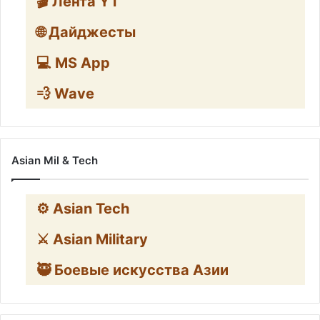
🎬 Лента YT
🌐 Дайджесты
💻 MS App
💨 Wave
Asian Mil & Tech
⚙️ Asian Tech
⚔️ Asian Military
🥷 Боевые искусства Азии