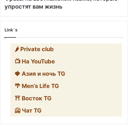
упростят вам жизнь
Link`s
🌶️ Private club
📺 На YouTube
🍓 Азия и ночь TG
🌴 Men’s Life TG
⛩️ Восток TG
🥶 Чат TG