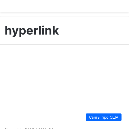
hyperlink
Сайты про США