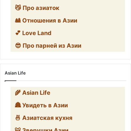
😼 Про азиаток
🎎 Отношения в Азии
💕 Love Land
😎 Про парней из Азии
Asian Life
🌾 Asian Life
🏯 Увидеть в Азии
🍜 Азиатская кухня
🐯 Зверушки Азии