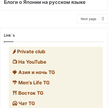
Блоги о Японии на русском языке
Next page
Link`s
🌶️ Private club
📺 На YouTube
🍓 Азия и ночь TG
🌴 Men’s Life TG
⛩️ Восток TG
🥶 Чат TG