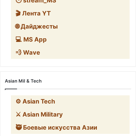
🕑 stream_MS
🎬 Лента YT
🌐 Дайджесты
💻 MS App
💨 Wave
Asian Mil & Tech
⚙️ Asian Tech
⚔️ Asian Military
🥷 Боевые искусства Азии