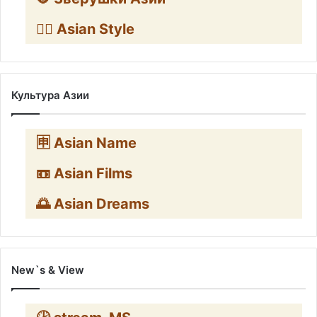
🧛‍♂️ Asian Style
Культура Азии
🈸 Asian Name
📼 Asian Films
🌅 Asian Dreams
New`s & View