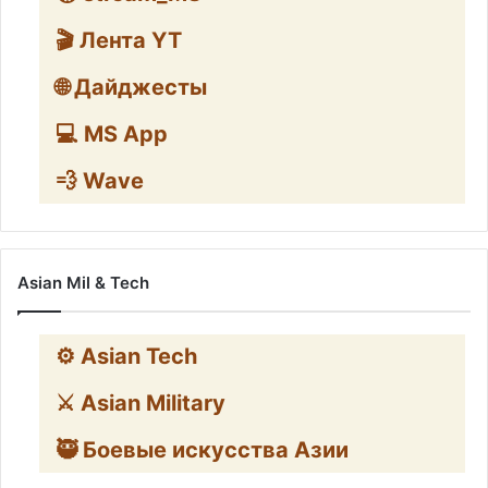
🎬 Лента YT
🌐 Дайджесты
💻 MS App
💨 Wave
Asian Mil & Tech
⚙️ Asian Tech
⚔️ Asian Military
🥷 Боевые искусства Азии