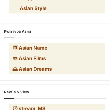
🧛‍♂️ Asian Style
Культура Азии
🈸 Asian Name
📼 Asian Films
🌅 Asian Dreams
New`s & View
🕑 stream_MS