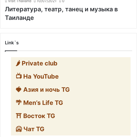
Visit Thailand
10/07/2021
0
Литература, театр, танец и музыка в
Таиланде
Link`s
🌶️ Private club
📺 На YouTube
🍓 Азия и ночь TG
🌴 Men’s Life TG
⛩️ Восток TG
🥶 Чат TG