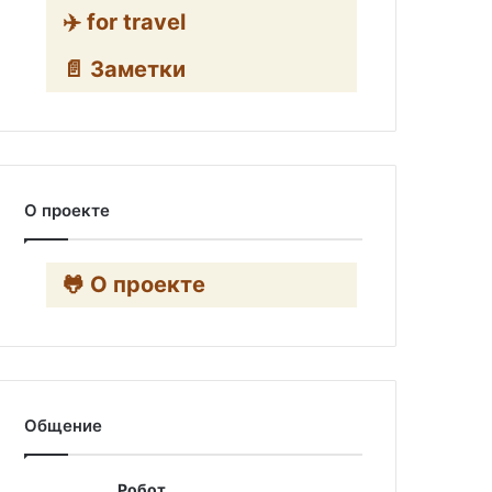
✈️ for travel
📄 Заметки
О проекте
🐸 О проекте
Общение
Робот