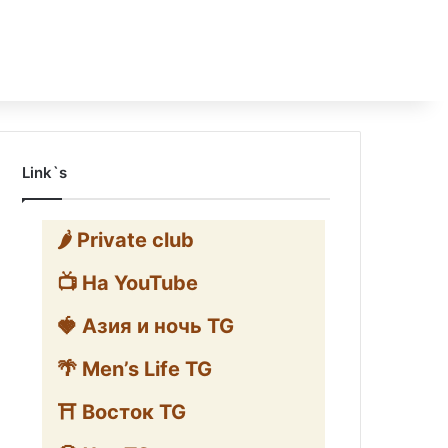
Link`s
🌶️ Private club
📺 На YouTube
🍓 Азия и ночь TG
🌴 Men’s Life TG
⛩️ Восток TG