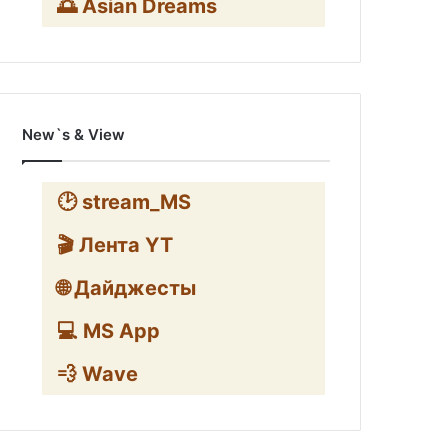
🌅 Asian Dreams
New`s & View
🕑 stream_MS
🎬 Лента YT
🌐 Дайджесты
💻 MS App
💨 Wave