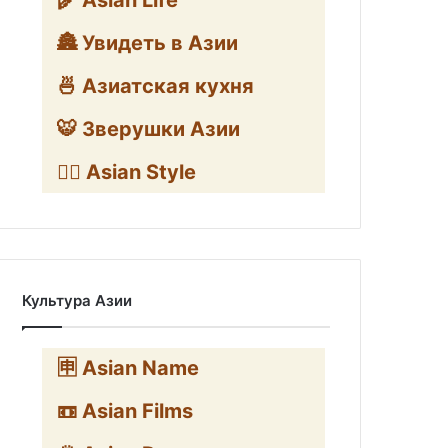
🌾 Asian Life
🏯 Увидеть в Азии
🍜 Азиатская кухня
🐯 Зверушки Азии
🧛‍♂️ Asian Style
Культура Азии
🈸 Asian Name
📼 Asian Films