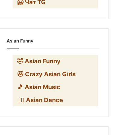
🥶 Чат TG
Asian Funny
🤣 Asian Funny
😻 Crazy Asian Girls
🎵 Asian Music
👯‍♀️ Asian Dance