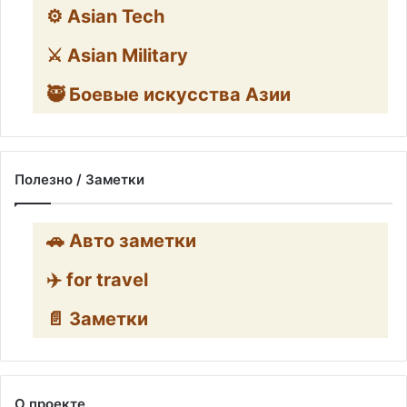
⚙️ Asian Tech
⚔️ Asian Military
🥷 Боевые искусства Азии
Полезно / Заметки
🚗 Авто заметки
✈️ for travel
📄 Заметки
О проекте