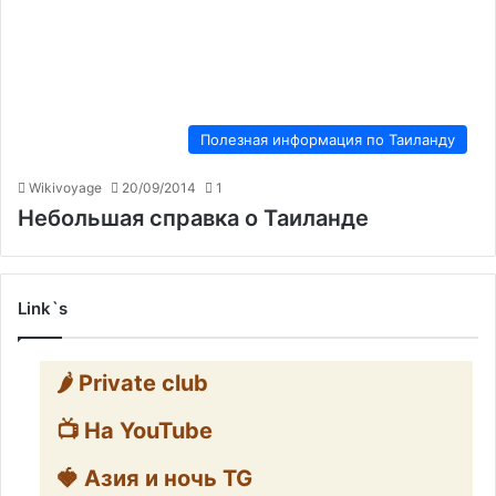
Полезная информация по Таиланду
Wikivoyage
20/09/2014
1
Небольшая справка о Таиланде
Link`s
🌶️ Private club
📺 На YouTube
🍓 Азия и ночь TG