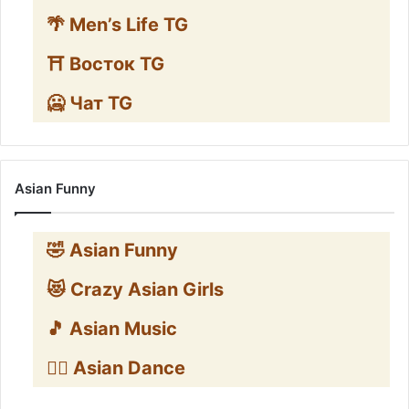
🌴 Men’s Life TG
⛩️ Восток TG
🥶 Чат TG
Asian Funny
🤣 Asian Funny
😻 Crazy Asian Girls
🎵 Asian Music
👯‍♀️ Asian Dance