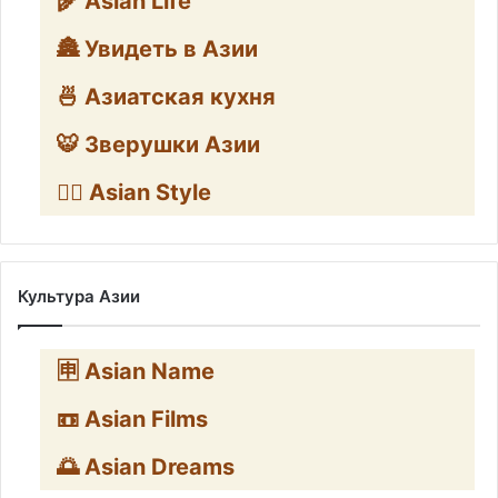
🌾 Asian Life
🏯 Увидеть в Азии
🍜 Азиатская кухня
🐯 Зверушки Азии
🧛‍♂️ Asian Style
Культура Азии
🈸 Asian Name
📼 Asian Films
🌅 Asian Dreams