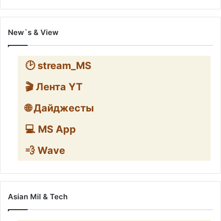
New`s & View
🕑 stream_MS
🎬 Лента YT
🌐 Дайджесты
💻 MS App
💨 Wave
Asian Mil & Tech