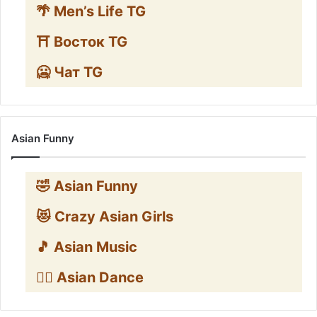
🌴 Men’s Life TG
⛩️ Восток TG
🥶 Чат TG
Asian Funny
🤣 Asian Funny
😻 Crazy Asian Girls
🎵 Asian Music
👯‍♀️ Asian Dance