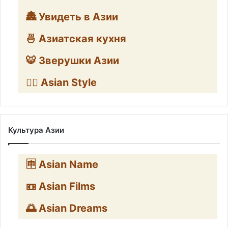
🏯 Увидеть в Азии
🍜 Азиатская кухня
🐯 Зверушки Азии
🧛‍♂️ Asian Style
Культура Азии
🈸 Asian Name
📼 Asian Films
🌅 Asian Dreams