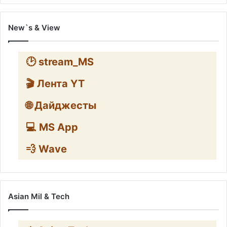
New`s & View
🕑 stream_MS
🎬 Лента YT
🌐 Дайджесты
💻 MS App
💨 Wave
Asian Mil & Tech