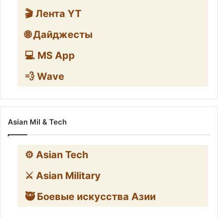
🎬 Лента YT
🌐 Дайджесты
💻 MS App
💨 Wave
Asian Mil & Tech
⚙️ Asian Tech
⚔️ Asian Military
🥷 Боевые искусства Азии