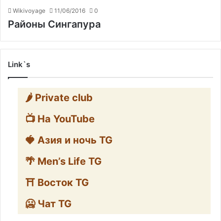
Wikivoyage
11/06/2016
0
Районы Сингапура
Link`s
🌶️ Private club
📺 На YouTube
🍓 Азия и ночь TG
🌴 Men’s Life TG
⛩️ Восток TG
🥶 Чат TG