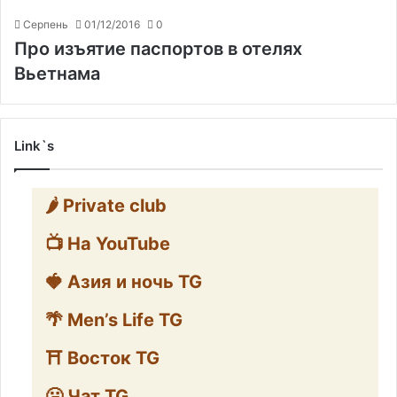
Серпень
01/12/2016
0
Про изъятие паспортов в отелях
Вьетнама
Link`s
🌶️ Private club
📺 На YouTube
🍓 Азия и ночь TG
🌴 Men’s Life TG
⛩️ Восток TG
🥶 Чат TG