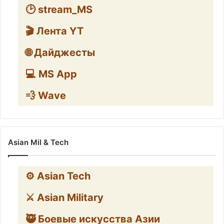
🕑 stream_MS
🎬 Лента YT
🌐 Дайджесты
💻 MS App
💨 Wave
Asian Mil & Tech
⚙️ Asian Tech
⚔️ Asian Military
🥷 Боевые искусства Азии