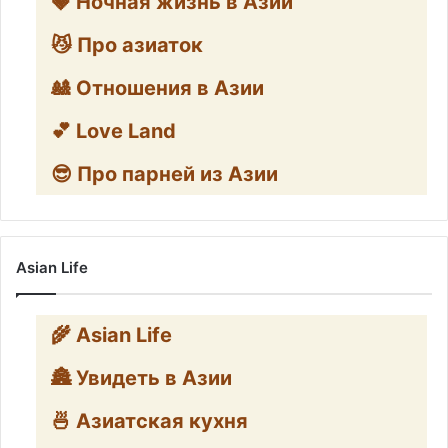
🍓 Ночная жизнь в Азии
😼 Про азиаток
🎎 Отношения в Азии
💕 Love Land
😎 Про парней из Азии
Asian Life
🌾 Asian Life
🏯 Увидеть в Азии
🍜 Азиатская кухня