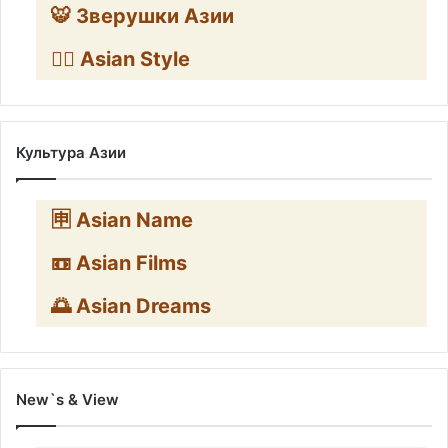
🐯 Зверушки Азии
🧛‍♂️ Asian Style
Культура Азии
🈸 Asian Name
📼 Asian Films
🌅 Asian Dreams
New`s & View