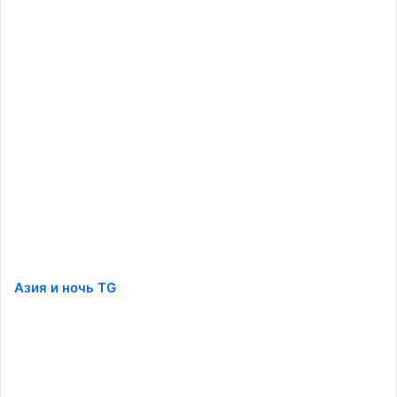
Азия и ночь TG
️