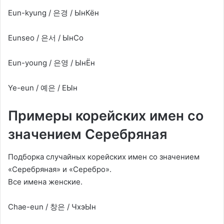
Eun-kyung / 은경 / ЫнКён
Eunseo / 은서 / ЫнСо
Eun-young / 은영 / ЫнЁн
Ye-eun / 예은 / ЕЫн
Примеры корейских имен со
значением Серебряная
Подборка случайных корейских имен со значением
«Серебряная» и «Серебро».
Все имена женские.
Chae-eun / 창은 / ЧхэЫн