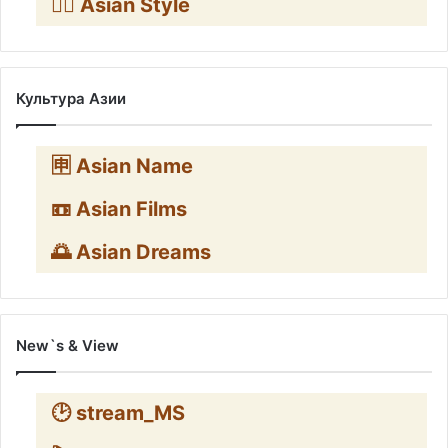
🧛‍♂️ Asian Style
Культура Азии
🈸 Asian Name
📼 Asian Films
🌅 Asian Dreams
New`s & View
🕑 stream_MS