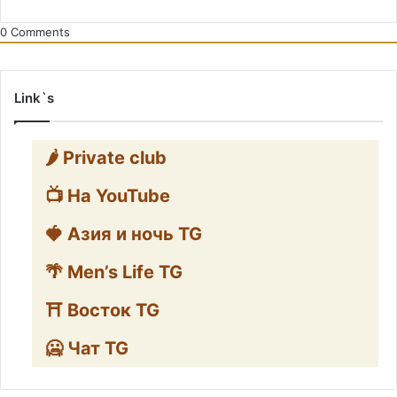
0
Comments
Link`s
🌶️ Private club
📺 На YouTube
🍓 Азия и ночь TG
🌴 Men’s Life TG
⛩️ Восток TG
🥶 Чат TG