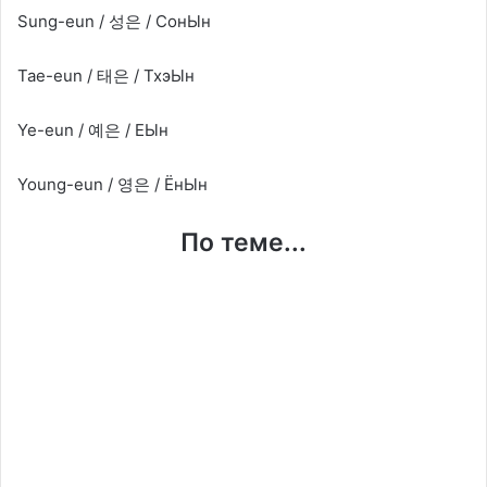
Sung-eun / 성은 / СонЫн
Tae-eun / 태은 / ТхэЫн
Ye-eun / 예은 / ЕЫн
Young-eun / 영은 / ЁнЫн
По теме...