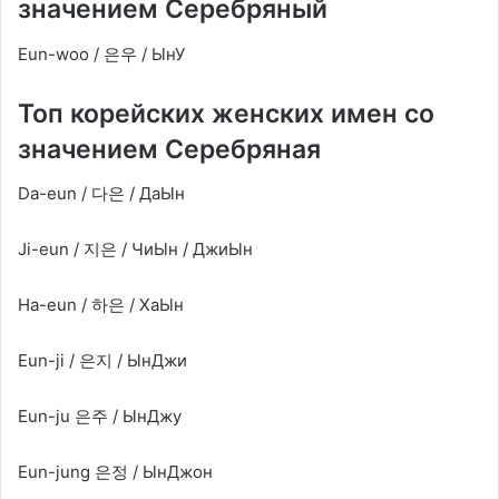
значением Серебряный
Eun-woo / 은우 / ЫнУ
Топ корейских женских имен со
значением Серебряная
Da-eun / 다은 / ДаЫн
Ji-eun / 지은 / ЧиЫн / ДжиЫн
Ha-eun / 하은 / ХаЫн
Eun-ji / 은지 / ЫнДжи
Eun-ju 은주 / ЫнДжу
Eun-jung 은정 / ЫнДжон