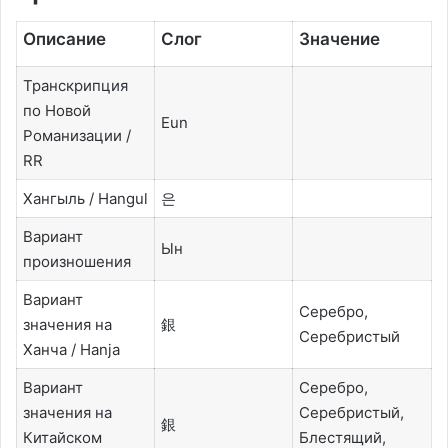
Описание
Слог
Значение
Транскрипция
по Новой
Eun
Романизации /
RR
Хангыль / Hangul
은
Вариант
Ын
произношения
Вариант
Серебро,
значения на
銀
Серебристый
Ханча / Hanja
Вариант
Серебро,
значения на
Серебристый,
銀
Китайском
Блестящий,