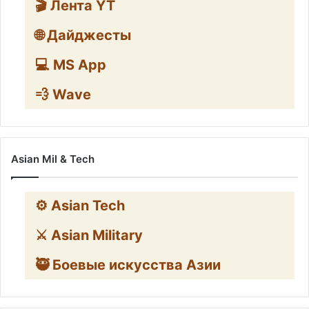
🎬 Лента YT
🌐 Дайджесты
💻 MS App
💨 Wave
Asian Mil & Tech
⚙️ Asian Tech
⚔️ Asian Military
🥷 Боевые искусства Азии