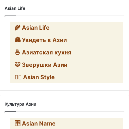
Asian Life
🌾 Asian Life
🏯 Увидеть в Азии
🍜 Азиатская кухня
🐯 Зверушки Азии
🧛‍♂️ Asian Style
Культура Азии
🈸 Asian Name