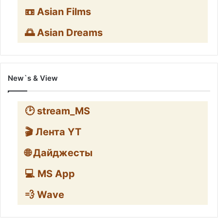
📼 Asian Films
🌅 Asian Dreams
New`s & View
🕑 stream_MS
🎬 Лента YT
🌐 Дайджесты
💻 MS App
💨 Wave