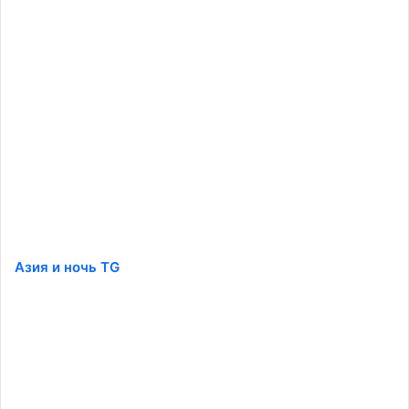
Азия и ночь TG
️