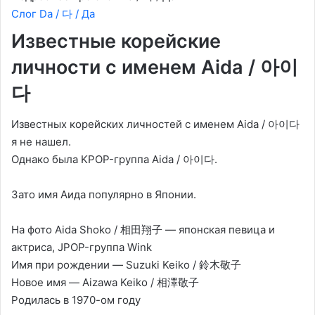
Слог Da / 다 / Да
Известные корейские
личности с именем Aida / 아이
다
Известных корейских личностей с именем Aida / 아이다
я не нашел.
Однако была KPOP-группа Aida / 아이다.
Зато имя Аида популярно в Японии.
На фото Aida Shoko / 相田翔子 — японская певица и
актриса, JPOP-группа Wink
Имя при рождении — Suzuki Keiko / 鈴木敬子
Новое имя — Aizawa Keiko / 相澤敬子
Родилась в 1970-ом году