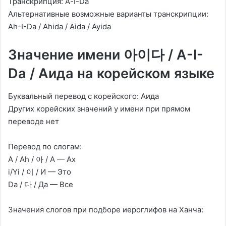
Транскрипция: A-I-Da
Альтернативные возможные варианты транскрипции:
Ah-I-Da / Ahida / Aida / Ayida
Значение имени 아이다 / A-I-
Da / Аида на корейском языке
Буквальный перевод с корейского: Аида
Других корейских значений у имени при прямом
переводе нет
Перевод по слогам:
A / Ah / 아 / А — Ах
i/Yi / 이 / И — Это
Da / 다 / Да — Все
Значения слогов при подборе иероглифов на Ханча: