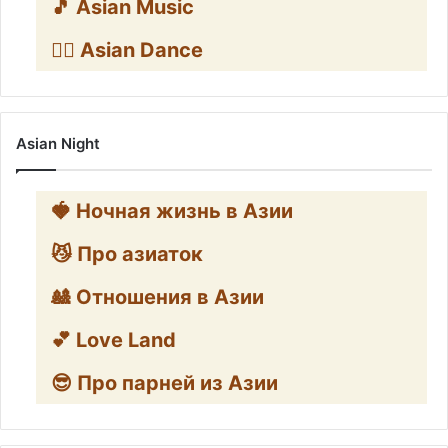
🎵 Asian Music
👯‍♀️ Asian Dance
Asian Night
🍓 Ночная жизнь в Азии
😼 Про азиаток
🎎 Отношения в Азии
💕 Love Land
😎 Про парней из Азии