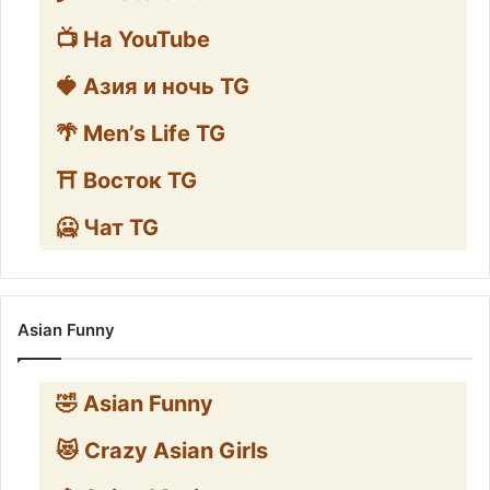
📺 На YouTube
🍓 Азия и ночь TG
🌴 Men’s Life TG
⛩️ Восток TG
🥶 Чат TG
Asian Funny
🤣 Asian Funny
😻 Crazy Asian Girls