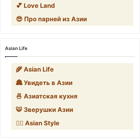
💕 Love Land
😎 Про парней из Азии
Asian Life
🌾 Asian Life
🏯 Увидеть в Азии
🍜 Азиатская кухня
🐯 Зверушки Азии
🧛‍♂️ Asian Style