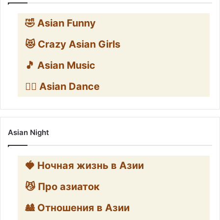
🤣 Asian Funny
😻 Crazy Asian Girls
🎵 Asian Music
👯‍♀️ Asian Dance
Asian Night
🍓 Ночная жизнь в Азии
😼 Про азиаток
🎎 Отношения в Азии