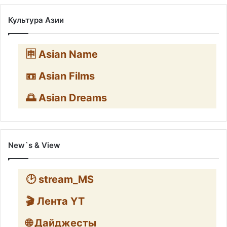
Культура Азии
🈸 Asian Name
📼 Asian Films
🌅 Asian Dreams
New`s & View
🕑 stream_MS
🎬 Лента YT
🌐 Дайджесты