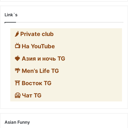
Link`s
🌶️ Private club
📺 На YouTube
🍓 Азия и ночь TG
🌴 Men’s Life TG
⛩️ Восток TG
🥶 Чат TG
Asian Funny