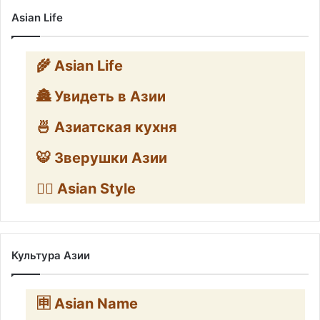
Asian Life
🌾 Asian Life
🏯 Увидеть в Азии
🍜 Азиатская кухня
🐯 Зверушки Азии
🧛‍♂️ Asian Style
Культура Азии
🈸 Asian Name