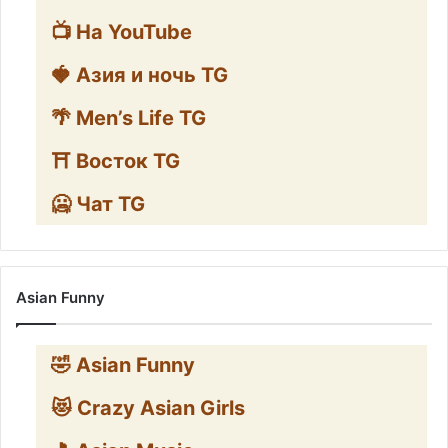
📺 На YouTube
🍓 Азия и ночь TG
🌴 Men’s Life TG
⛩️ Восток TG
🥶 Чат TG
Asian Funny
🤣 Asian Funny
😻 Crazy Asian Girls