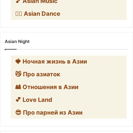
🎵 Asian Music
👯‍♀️ Asian Dance
Asian Night
🍓 Ночная жизнь в Азии
😼 Про азиаток
🎎 Отношения в Азии
💕 Love Land
😎 Про парней из Азии