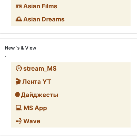
📼 Asian Films
🌅 Asian Dreams
New`s & View
🕑 stream_MS
🎬 Лента YT
🌐 Дайджесты
💻 MS App
💨 Wave