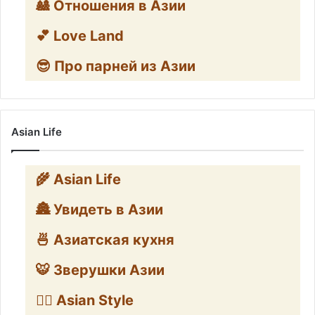
🎎 Отношения в Азии
💕 Love Land
😎 Про парней из Азии
Asian Life
🌾 Asian Life
🏯 Увидеть в Азии
🍜 Азиатская кухня
🐯 Зверушки Азии
🧛‍♂️ Asian Style