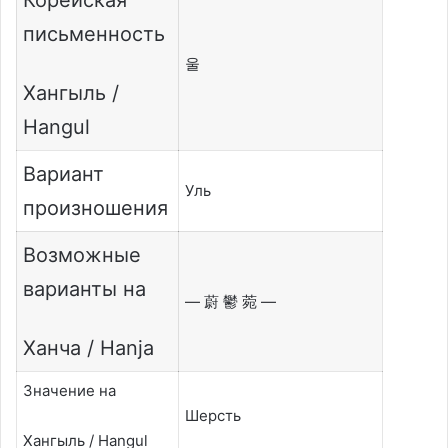
письменность
울
Хангыль /
Hangul
Вариант
Уль
произношения
Возможные
варианты на
— 蔚 鬱 菀 —
Ханча / Hanja
Значение на
Шерсть
Хангыль / Hangul