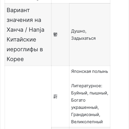
Вариант
значения на
Ханча / Hanja
Душно,
鬱
Задыхаться
Китайские
иероглифы в
Корее
Японская полынь
Литературное:
Буйный, пышный,
蔚
Богато
украшенный,
Грандиозный,
Великолепный