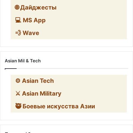
🌐 Дайджесты
💻 MS App
💨 Wave
Asian Mil & Tech
⚙️ Asian Tech
⚔️ Asian Military
🥷 Боевые искусства Азии