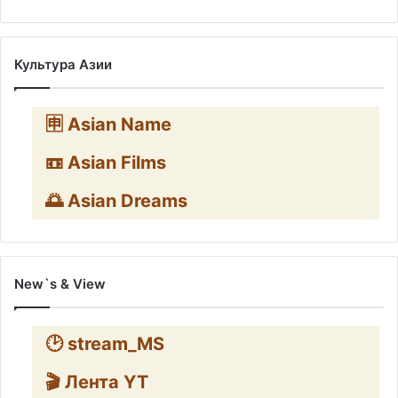
Культура Азии
🈸 Asian Name
📼 Asian Films
🌅 Asian Dreams
New`s & View
🕑 stream_MS
🎬 Лента YT