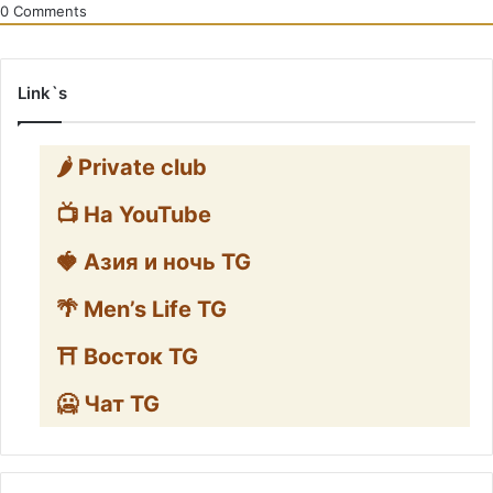
0
Comments
Link`s
🌶️ Private club
📺 На YouTube
🍓 Азия и ночь TG
🌴 Men’s Life TG
⛩️ Восток TG
🥶 Чат TG