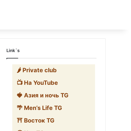
Link`s
🌶️ Private club
📺 На YouTube
🍓 Азия и ночь TG
🌴 Men’s Life TG
⛩️ Восток TG