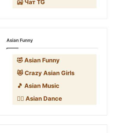
🥶 Чат TG
Asian Funny
🤣 Asian Funny
😻 Crazy Asian Girls
🎵 Asian Music
👯‍♀️ Asian Dance