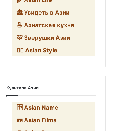
🌾 Asian Life
🏯 Увидеть в Азии
🍜 Азиатская кухня
🐯 Зверушки Азии
🧛‍♂️ Asian Style
Культура Азии
🈸 Asian Name
📼 Asian Films