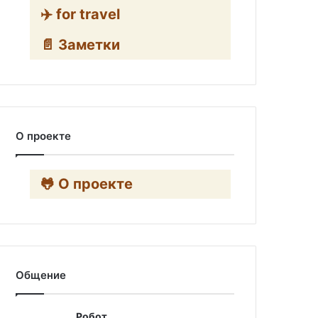
✈️ for travel
📄 Заметки
О проекте
🐸 О проекте
Общение
Робот