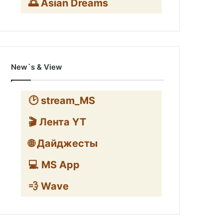
🌅 Asian Dreams
New`s & View
🕑 stream_MS
🎬 Лента YT
🌐 Дайджесты
💻 MS App
💨 Wave