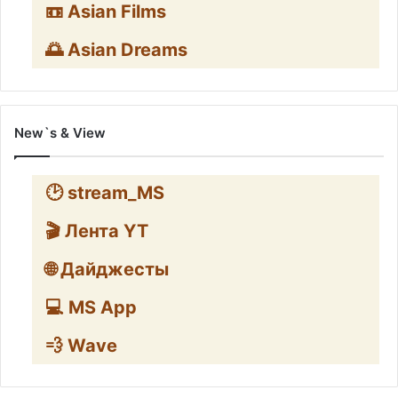
📼 Asian Films
🌅 Asian Dreams
New`s & View
🕑 stream_MS
🎬 Лента YT
🌐 Дайджесты
💻 MS App
💨 Wave