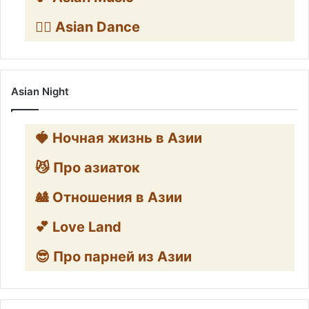
👯‍♀️ Asian Dance
Asian Night
🍓 Ночная жизнь в Азии
😼 Про азиаток
🎎 Отношения в Азии
💕 Love Land
😎 Про парней из Азии