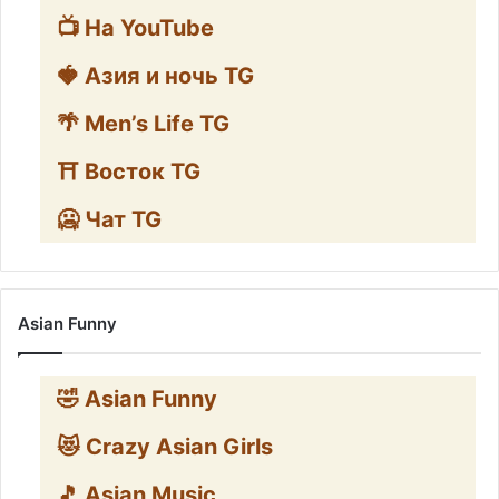
📺 На YouTube
🍓 Азия и ночь TG
🌴 Men’s Life TG
⛩️ Восток TG
🥶 Чат TG
Asian Funny
🤣 Asian Funny
😻 Crazy Asian Girls
🎵 Asian Music