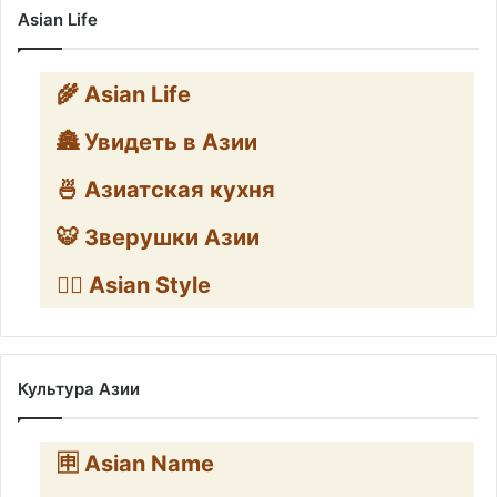
Asian Life
🌾 Asian Life
🏯 Увидеть в Азии
🍜 Азиатская кухня
🐯 Зверушки Азии
🧛‍♂️ Asian Style
Культура Азии
🈸 Asian Name