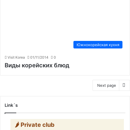
Южнокорейская кухня
Visit Korea
01/11/2014
0
Виды корейских блюд
Next page
Link`s
🌶️ Private club