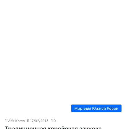
Мир еды Южной Кореи
Visit Korea
17/02/2015
0
Традиционная корейская закуска